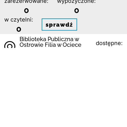
zarezerwowane:
wypożyczone:
0
0
w czytelni:
sprawdź
0
Biblioteka Publiczna w
dostępne:
Ostrowie Filia w Ociece
1 z 1
Ocieka 343
39-104 Ocieka
zarezerwowane:
wypożyczone:
0
0
w czytelni:
sprawdź
0
CENTRUM
BIBLIOTECZNO-
dostępne:
KULTURALNE POWIATU
KĘTRZYŃSKIEGO
1 z 1