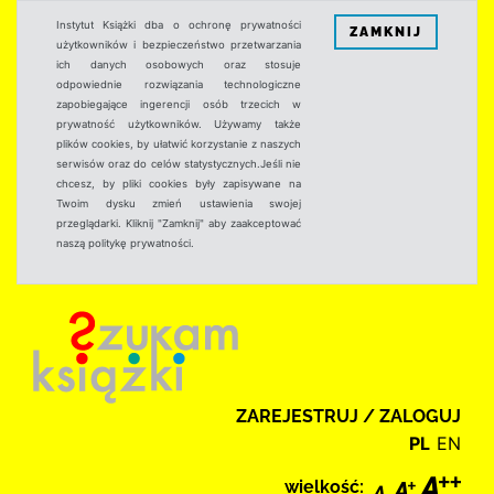
Instytut Książki dba o ochronę prywatności
ZAMKNIJ
użytkowników i bezpieczeństwo przetwarzania
ich danych osobowych oraz stosuje
odpowiednie rozwiązania technologiczne
zapobiegające ingerencji osób trzecich w
prywatność użytkowników. Używamy także
plików cookies, by ułatwić korzystanie z naszych
serwisów oraz do celów statystycznych.Jeśli nie
chcesz, by pliki cookies były zapisywane na
Twoim dysku zmień ustawienia swojej
przeglądarki. Kliknij "Zamknij" aby zaakceptować
naszą politykę prywatności.
ZAREJESTRUJ / ZALOGUJ
PL
EN
wielkość: