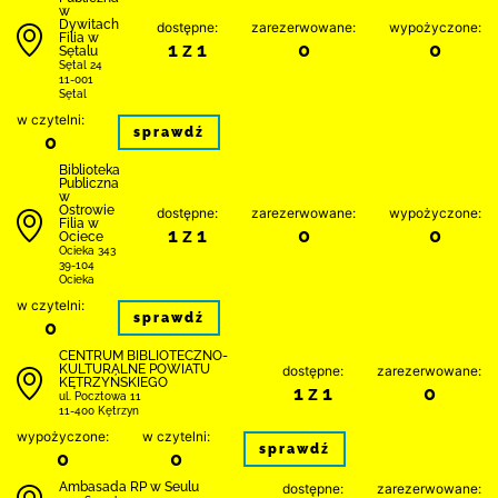
w
Dywitach
dostępne:
zarezerwowane:
wypożyczone:
Filia w
1 z 1
0
0
Sętalu
Sętal 24
11-001
Sętal
w czytelni:
sprawdź
0
Biblioteka
Publiczna
w
Ostrowie
dostępne:
zarezerwowane:
wypożyczone:
Filia w
1 z 1
0
0
Ociece
Ocieka 343
39-104
Ocieka
w czytelni:
sprawdź
0
CENTRUM BIBLIOTECZNO-
KULTURALNE POWIATU
dostępne:
zarezerwowane:
KĘTRZYŃSKIEGO
1 z 1
0
ul. Pocztowa 11
11-400 Kętrzyn
wypożyczone:
w czytelni:
sprawdź
0
0
Ambasada RP w Seulu
dostępne:
zarezerwowane: