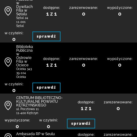
w
Dywitach
dostępne:
zarezerwowane:
wypożyczone:
Filia w
1 z 1
0
0
Sętalu
Sętal 24
11-001
Sętal
w czytelni:
sprawdź
0
Biblioteka
Publiczna
w
Ostrowie
dostępne:
zarezerwowane:
wypożyczone:
Filia w
1 z 1
0
0
Ociece
Ocieka 343
39-104
Ocieka
w czytelni:
sprawdź
0
CENTRUM BIBLIOTECZNO-
KULTURALNE POWIATU
dostępne:
zarezerwowane:
KĘTRZYŃSKIEGO
1 z 1
0
ul. Pocztowa 11
11-400 Kętrzyn
wypożyczone:
w czytelni:
sprawdź
0
0
Ambasada RP w Seulu
dostępne:
zarezerwowane: