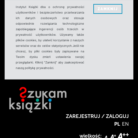
Instytut Książki dba o ochronę prywatności
ZAMKNIJ
użytkowników i bezpieczeństwo przetwarzania
ich danych osobowych oraz stosuje
odpowiednie rozwiązania technologiczne
zapobiegające ingerencji osób trzecich w
prywatność użytkowników. Używamy także
plików cookies, by ułatwić korzystanie z naszych
serwisów oraz do celów statystycznych.Jeśli nie
chcesz, by pliki cookies były zapisywane na
Twoim dysku zmień ustawienia swojej
przeglądarki. Kliknij "Zamknij" aby zaakceptować
naszą politykę prywatności.
ZAREJESTRUJ / ZALOGUJ
PL
EN
wielkość: