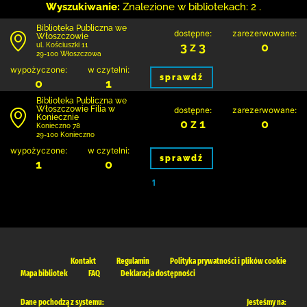
Wyszukiwanie:
Znalezione w bibliotekach: 2 .
Biblioteka Publiczna we
dostępne:
zarezerwowane:
Włoszczowie
3 z 3
0
ul. Kościuszki 11
29-100 Włoszczowa
wypożyczone:
w czytelni:
sprawdź
0
1
Biblioteka Publiczna we
Włoszczowie Filia w
dostępne:
zarezerwowane:
Koniecznie
0 z 1
0
Konieczno 78
29-100 Konieczno
wypożyczone:
w czytelni:
sprawdź
1
0
1
Kontakt
Regulamin
Polityka prywatności i plików cookie
Mapa bibliotek
FAQ
Deklaracja dostępności
Dane pochodzą z systemu:
Jesteśmy na: