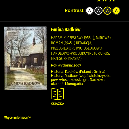
kontrast:
Gmina Radków
HADAMIK, CZESŁAW (1958- ), MIROWSKI,
ROMAN (1945- ) REDAKCJA,
PRZEDSIĘBIORSTWO USŁUGOWO-
HANDLOWO-PRODUKCYJNE (GRAF-US;
GRZEGORZ KRASKA)
Rok wydania: 2007.
Historia, Radków (Poland : Gmina)
History., Radków (woj. świętokrzyskie,
pow. włoszczowski, gm. Radków ;
okolice), Monogarfia
Więcej informacji