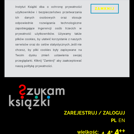
Instytut Książki dba o ochronę prywatności
ZAMKNIJ
użytkowników i bezpieczeństwo przetwarzania
ich danych osobowych oraz stosuje
odpowiednie rozwiązania technologiczne
zapobiegające ingerencji osób trzecich w
prywatność użytkowników. Używamy także
plików cookies, by ułatwić korzystanie z naszych
serwisów oraz do celów statystycznych.Jeśli nie
chcesz, by pliki cookies były zapisywane na
Twoim dysku zmień ustawienia swojej
przeglądarki. Kliknij "Zamknij" aby zaakceptować
naszą politykę prywatności.
ZAREJESTRUJ / ZALOGUJ
PL
EN
wielkość: