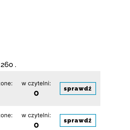
260 .
one:
w czytelni:
sprawdź
0
one:
w czytelni:
sprawdź
0