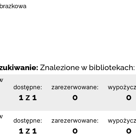
obrazkowa
zukiwanie:
Znalezione w bibliotekach: 
w
dostępne:
zarezerwowane:
wypożycz
1 z 1
0
0
w
dostępne:
zarezerwowane:
wypożycz
1 z 1
0
0