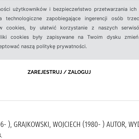
tności użytkowników i bezpieczeństwo przetwarzania ic
a technologiczne zapobiegające ingerencji osób trz
w cookies, by ułatwić korzystanie z naszych serwi
 pliki cookies były zapisywane na Twoim dysku zmień
kceptować naszą politykę prywatności.
ZAREJESTRUJ / ZALOGUJ
66- ), GRAJKOWSKI, WOJCIECH (1980- ) AUTOR, 
.