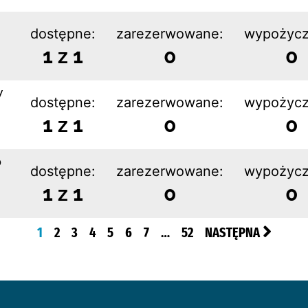
dostępne:
zarezerwowane:
wypożycz
1 z 1
0
0
w
dostępne:
zarezerwowane:
wypożycz
1 z 1
0
0
o
dostępne:
zarezerwowane:
wypożycz
1 z 1
0
0
1
2
3
4
5
6
7
…
52
NASTĘPNA