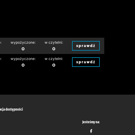
:
wypożyczone:
w czytelni:
sprawdź
0
0
:
wypożyczone:
w czytelni:
sprawdź
0
0
acja dostępności
Jesteśmy na: