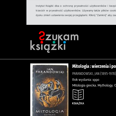
Instytut Książki dba o ochronę prywatności użytkowników i bezp
trzecich w prywatność użytkowników. Używamy także plików cookies
dysku zmień ustawienia swojej przeglądarki. Kliknij "Zamknij" aby z
Mitologia : wierzenia i 
PARANDOWSKI, JAN (1895-1978)
Rok wydania: 1990
Mitologia grecka, Mythology, 