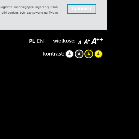
logiczne zapobiegające ingerencji osób
ZAMKNIJ
 pliki cookies były zapisywane na Twoim
PL
EN
wielkość:
kontrast: