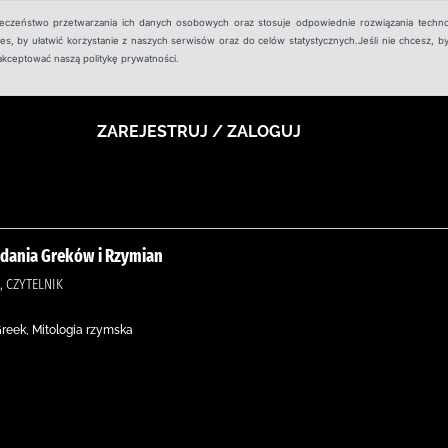
ieczeństwo przetwarzania ich danych osobowych oraz stosuje odpowiednie rozwiązania techno
, by ułatwić korzystanie z naszych serwisów oraz do celów statystycznych.Jeśli nie chcesz, by
aakceptować naszą politykę prywatności.
ZAREJESTRUJ / ZALOGUJ
podania Greków i Rzymian
, CZYTELNIK
Greek, Mitologia rzymska