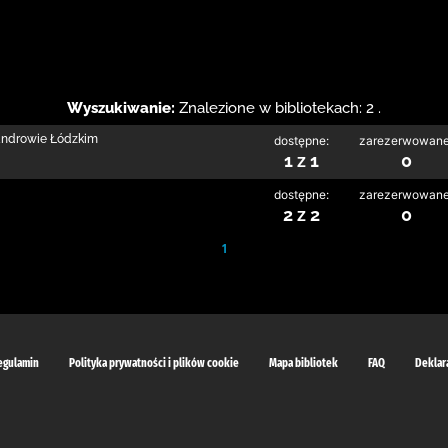
Wyszukiwanie:
Znalezione w bibliotekach: 2 .
sandrowie Łódzkim
dostępne:
zarezerwowane
1 z 1
0
dostępne:
zarezerwowane
2 z 2
0
1
egulamin
Polityka prywatności i plików cookie
Mapa bibliotek
FAQ
Deklar