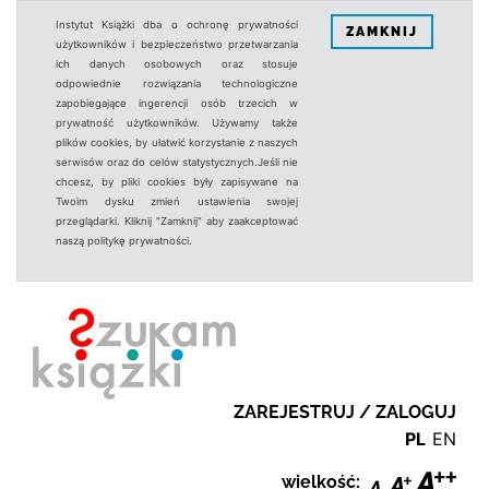
Instytut Książki dba o ochronę prywatności
ZAMKNIJ
użytkowników i bezpieczeństwo przetwarzania
ich danych osobowych oraz stosuje
odpowiednie rozwiązania technologiczne
zapobiegające ingerencji osób trzecich w
prywatność użytkowników. Używamy także
plików cookies, by ułatwić korzystanie z naszych
serwisów oraz do celów statystycznych.Jeśli nie
chcesz, by pliki cookies były zapisywane na
Twoim dysku zmień ustawienia swojej
przeglądarki. Kliknij "Zamknij" aby zaakceptować
naszą politykę prywatności.
ZAREJESTRUJ / ZALOGUJ
PL
EN
wielkość: