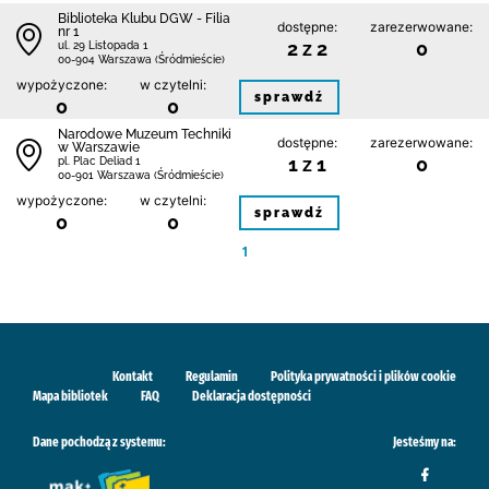
Biblioteka Klubu DGW - Filia
dostępne:
zarezerwowane:
nr 1
2 z 2
0
ul. 29 Listopada 1
00-904 Warszawa (Śródmieście)
wypożyczone:
w czytelni:
sprawdź
0
0
Narodowe Muzeum Techniki
dostępne:
zarezerwowane:
w Warszawie
1 z 1
0
pl. Plac Deliad 1
00-901 Warszawa (Śródmieście)
wypożyczone:
w czytelni:
sprawdź
0
0
1
Kontakt
Regulamin
Polityka prywatności i plików cookie
Mapa bibliotek
FAQ
Deklaracja dostępności
Dane pochodzą z systemu:
Jesteśmy na: