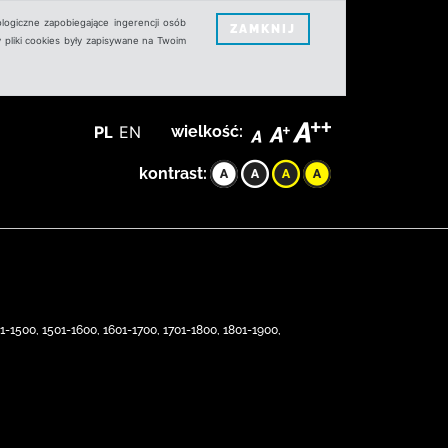
logiczne zapobiegające ingerencji osób
ZAMKNIJ
 pliki cookies były zapisywane na Twoim
PL
EN
wielkość:
kontrast:
1-1500, 1501-1600, 1601-1700, 1701-1800, 1801-1900,