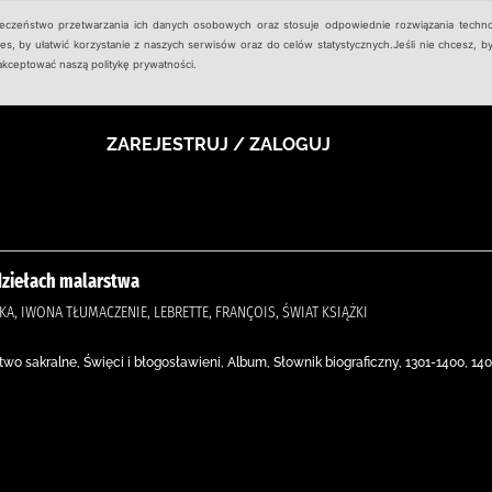
ieczeństwo przetwarzania ich danych osobowych oraz stosuje odpowiednie rozwiązania techno
, by ułatwić korzystanie z naszych serwisów oraz do celów statystycznych.Jeśli nie chcesz, by
aakceptować naszą politykę prywatności.
ZAREJESTRUJ / ZALOGUJ
dziełach malarstwa
, IWONA TŁUMACZENIE, LEBRETTE, FRANÇOIS, ŚWIAT KSIĄŻKI
wo sakralne, Święci i błogosławieni, Album, Słownik biograficzny, 1301-1400, 140