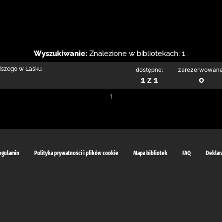
Wyszukiwanie:
Znalezione w bibliotekach: 1 .
odszego w Łasku
dostępne:
zarezerwowane
1 z 1
0
1
egulamin
Polityka prywatności i plików cookie
Mapa bibliotek
FAQ
Deklar