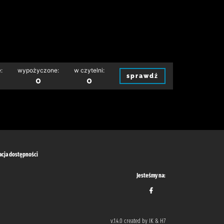
:
wypożyczone:
w czytelni:
sprawdź
0
0
acja dostępności
Jesteśmy na:
v.1.4.0 created by IK & H7