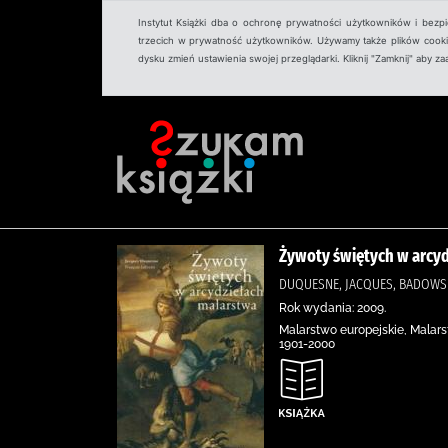
Instytut Książki dba o ochronę prywatności użytkowników i bezp
trzecich w prywatność użytkowników. Używamy także plików cookies
dysku zmień ustawienia swojej przeglądarki. Kliknij "Zamknij" aby z
Żywoty świętych w arcy
DUQUESNE, JACQUES, BADOWSKA
Rok wydania: 2009.
Malarstwo europejskie, Malarst
1901-2000