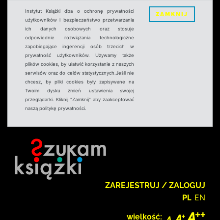
Instytut Książki dba o ochronę prywatności
ZAMKNIJ
użytkowników i bezpieczeństwo przetwarzania
ich danych osobowych oraz stosuje
odpowiednie rozwiązania technologiczne
zapobiegające ingerencji osób trzecich w
prywatność użytkowników. Używamy także
plików cookies, by ułatwić korzystanie z naszych
serwisów oraz do celów statystycznych.Jeśli nie
chcesz, by pliki cookies były zapisywane na
Twoim dysku zmień ustawienia swojej
przeglądarki. Kliknij "Zamknij" aby zaakceptować
naszą politykę prywatności.
ZAREJESTRUJ / ZALOGUJ
PL
EN
wielkość: