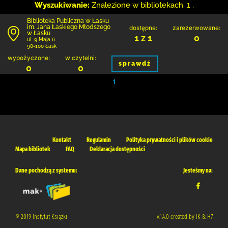
Wyszukiwanie:
Znalezione w bibliotekach: 1 .
Biblioteka Publiczna w Łasku
im. Jana Łaskiego Młodszego
dostępne:
zarezerwowane:
w Łasku
1 z 1
0
ul. 9 Maja 6
98-100 Łask
wypożyczone:
w czytelni:
sprawdź
0
0
1
Kontakt
Regulamin
Polityka prywatności i plików cookie
Mapa bibliotek
FAQ
Deklaracja dostępności
Dane pochodzą z systemu:
Jesteśmy na:
© 2019 Instytut Książki
v.1.4.0 created by IK & H7