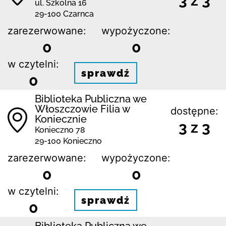
3 z 3
ul. Szkolna 16
29-100 Czarnca
zarezerwowane:
wypożyczone:
0
0
w czytelni:
sprawdź
0
Biblioteka Publiczna we
Włoszczowie Filia w
dostępne:
Koniecznie
3 z 3
Konieczno 78
29-100 Konieczno
zarezerwowane:
wypożyczone:
0
0
w czytelni:
sprawdź
0
Biblioteka Publiczna we