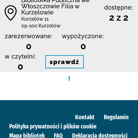
Włoszczowie Filia w
dostępne:
Kurzelowie
2 z 2
Kurzelów 11
29-100 Kurzelów
zarezerwowane:
wypożyczone:
0
0
w czytelni:
sprawdź
0
1
Kontakt
Regulamin
Polityka prywatności i plików cookie
Mapa bibliotek
FAQ
Deklaracja dostępności