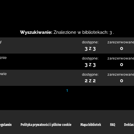
Wyszukiwanie:
Znalezione w bibliotekach: 3 .
cy
dostępne:
zarezerwowane
3 z 3
0
znie
dostępne:
zarezerwowane
3 z 3
0
owie
dostępne:
zarezerwowane
2 z 2
0
1
egulamin
Polityka prywatności i plików cookie
Mapa bibliotek
FAQ
Deklar