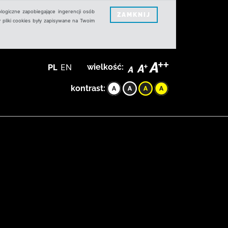
logiczne zapobiegające ingerencji osób
ZAMKNIJ
 pliki cookies były zapisywane na Twoim
PL
EN
wielkość:
kontrast: