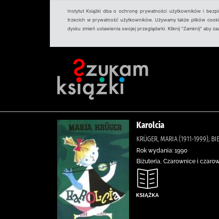
Instytut Książki dba o ochronę prywatności użytkowników i bezp
trzecich w prywatność użytkowników. Używamy także plików cookies
dysku zmień ustawienia swojej przeglądarki. Kliknij "Zamknij" aby z
Karolcia
KRÜGER, MARIA (1911-1999), B
Rok wydania: 1990
Biżuteria, Czarownice i czaro