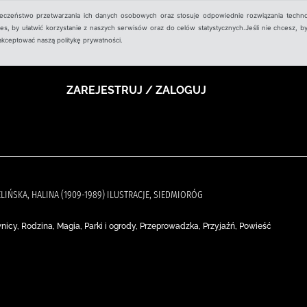
ieczeństwo przetwarzania ich danych osobowych oraz stosuje odpowiednie rozwiązania techno
, by ułatwić korzystanie z naszych serwisów oraz do celów statystycznych.Jeśli nie chcesz, by
aakceptować naszą politykę prywatności.
ZAREJESTRUJ / ZALOGUJ
IELIŃSKA, HALINA (1909-1989) ILUSTRACJE, SIEDMIORÓG
wnicy, Rodzina, Magia, Parki i ogrody, Przeprowadzka, Przyjaźń, Powieść