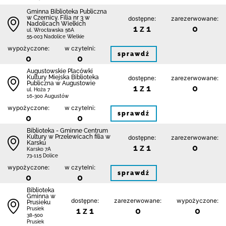
Gminna Biblioteka Publiczna
w Czernicy. Filia nr 3 w
dostępne:
zarezerwowane:
Nadolicach Wielkich
1 z 1
0
ul. Wrocławska 56A
55-003 Nadolice Wielkie
wypożyczone:
w czytelni:
sprawdź
0
0
Augustowskie Placówki
Kultury Miejska Biblioteka
dostępne:
zarezerwowane:
Publiczna w Augustowie
1 z 1
0
ul. Hoża 7
16-300 Augustów
wypożyczone:
w czytelni:
sprawdź
0
0
Biblioteka - Gminne Centrum
Kultury w Przelewicach filia w
dostępne:
zarezerwowane:
Karsku
1 z 1
0
Karsko 7A
73-115 Dolice
wypożyczone:
w czytelni:
sprawdź
0
0
Biblioteka
Gminna w
dostępne:
zarezerwowane:
wypożyczone:
Prusieku
1 z 1
0
0
Prusiek
38-500
Prusiek