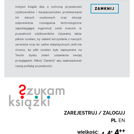
Instytut Książki dba o ochronę prywatności
ZAMKNIJ
użytkowników i bezpieczeństwo przetwarzania
ich danych osobowych oraz stosuje
odpowiednie rozwiązania technologiczne
zapobiegające ingerencji osób trzecich w
prywatność użytkowników. Używamy także
plików cookies, by ułatwić korzystanie z naszych
serwisów oraz do celów statystycznych.Jeśli nie
chcesz, by pliki cookies były zapisywane na
Twoim dysku zmień ustawienia swojej
przeglądarki. Kliknij "Zamknij" aby zaakceptować
naszą politykę prywatności.
ZAREJESTRUJ / ZALOGUJ
PL
EN
wielkość: