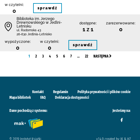
w czytelni:
sprawdź
0
Biblioteka im. Jerzego
Drewnowskiego w Jedlni-
dostępne:
zarezerwowane:
Letnisku
1 z 1
0
ul. Radomska 43
26-630 Jedlnia-Letnisko
wypożyczone:
w czytelni:
sprawdź
0
0
1
2
3
4
5
6
7
…
22
NASTĘPNA
Kontakt
Regulamin
Polityka prywatności i plików cookie
Mapa bibliotek
FAQ
Deklaracja dostępności
Dane pochodzą z systemu:
Jesteśmy na:
© 2019 Instytut Książki
v.1.4.0 created by IK & H7