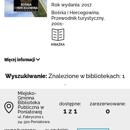
Rok wydania: 2017.
Bośnia i Hercegowina,
Przewodnik turystyczny,
2001-
Więcej informacji
Wyszukiwanie:
Znalezione w bibliotekach: 1
.
Miejsko-
Gminna
Biblioteka
dostępne:
zarezerwowane:
Publiczna w
1 z 1
0
Poniatowej
ul. Fabryczna 1
24-320 Poniatowa
wypożyczone:
w czytelni: