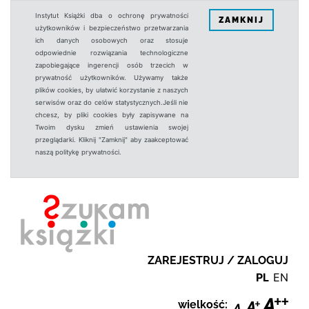
Instytut Książki dba o ochronę prywatności
ZAMKNIJ
użytkowników i bezpieczeństwo przetwarzania
ich danych osobowych oraz stosuje
odpowiednie rozwiązania technologiczne
zapobiegające ingerencji osób trzecich w
prywatność użytkowników. Używamy także
plików cookies, by ułatwić korzystanie z naszych
serwisów oraz do celów statystycznych.Jeśli nie
chcesz, by pliki cookies były zapisywane na
Twoim dysku zmień ustawienia swojej
przeglądarki. Kliknij "Zamknij" aby zaakceptować
naszą politykę prywatności.
ZAREJESTRUJ / ZALOGUJ
PL
EN
wielkość: