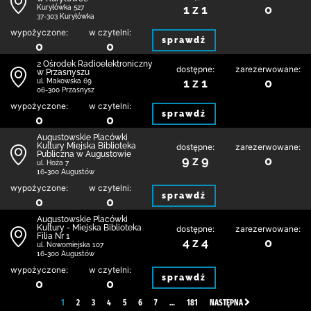
1 z 1
0
Kuryłówka 527
37-303 Kuryłówka
wypożyczone:
w czytelni:
sprawdź
0
0
2 Ośrodek Radioelektroniczny
dostępne:
zarezerwowane:
w Przasnyszu
1 z 1
0
ul. Makowska 69
06-300 Przasnysz
wypożyczone:
w czytelni:
sprawdź
0
0
Augustowskie Placówki
Kultury Miejska Biblioteka
dostępne:
zarezerwowane:
Publiczna w Augustowie
9 z 9
0
ul. Hoża 7
16-300 Augustów
wypożyczone:
w czytelni:
sprawdź
0
0
Augustowskie Placówki
Kultury - Miejska Biblioteka
dostępne:
zarezerwowane:
Filia Nr 1
4 z 4
0
ul. Nowomiejska 107
16-300 Augustów
wypożyczone:
w czytelni:
sprawdź
0
0
1
2
3
4
5
6
7
…
181
NASTĘPNA