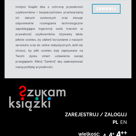
Instytut Książki dba o ochronę prywatności
ZAMKNIJ
użytkowników i bezpieczeństwo przetwarzania
ich danych osobowych oraz stosuje
odpowiednie rozwiązania technologiczne
zapobiegające ingerencji osób trzecich w
prywatność użytkowników. Używamy także
plików cookies, by ułatwić korzystanie z naszych
serwisów oraz do celów statystycznych.Jeśli nie
chcesz, by pliki cookies były zapisywane na
Twoim dysku zmień ustawienia swojej
przeglądarki. Kliknij "Zamknij" aby zaakceptować
naszą politykę prywatności.
ZAREJESTRUJ / ZALOGUJ
PL
EN
wielkość: