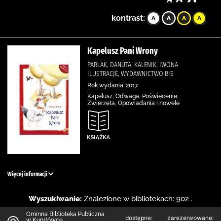
kontrast:
Kapelusz Pani Wrony
PARLAK, DANUTA, KALENIK, IWONA
ILUSTRACJE, WYDAWNICTWO BIS
Rok wydania: 2017.
Kapelusz, Odwaga, Poświęcenie,
Zwierzęta, Opowiadania i nowele
Więcej informacji
Wyszukiwanie:
Znalezione w bibliotekach: 902 .
Gminna Biblioteka Publiczna
dostępne:
zarezerwowane:
w Kuryłówce