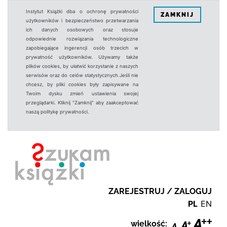
Instytut Książki dba o ochronę prywatności
ZAMKNIJ
użytkowników i bezpieczeństwo przetwarzania
ich danych osobowych oraz stosuje
odpowiednie rozwiązania technologiczne
zapobiegające ingerencji osób trzecich w
prywatność użytkowników. Używamy także
plików cookies, by ułatwić korzystanie z naszych
serwisów oraz do celów statystycznych.Jeśli nie
chcesz, by pliki cookies były zapisywane na
Twoim dysku zmień ustawienia swojej
przeglądarki. Kliknij "Zamknij" aby zaakceptować
naszą politykę prywatności.
ZAREJESTRUJ / ZALOGUJ
PL
EN
wielkość: