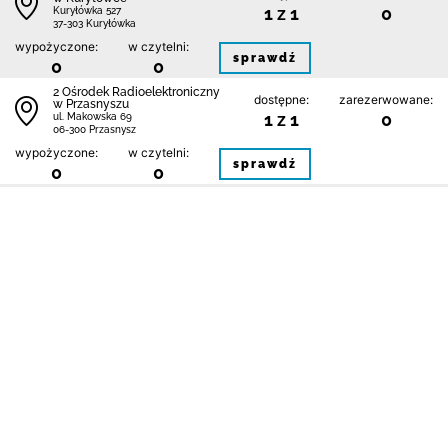
1 z 1
0
Kuryłówka 527
37-303 Kuryłówka
wypożyczone:
w czytelni:
sprawdź
0
0
2 Ośrodek Radioelektroniczny
dostępne:
zarezerwowane:
w Przasnyszu
1 z 1
0
ul. Makowska 69
06-300 Przasnysz
wypożyczone:
w czytelni:
sprawdź
0
0
Augustowskie Placówki
Kultury Miejska Biblioteka
dostępne:
zarezerwowane:
Publiczna w Augustowie
9 z 9
0
ul. Hoża 7
16-300 Augustów
wypożyczone:
w czytelni:
sprawdź
0
0
Augustowskie Placówki
Kultury - Miejska Biblioteka
dostępne:
zarezerwowane:
Filia Nr 1
4 z 4
0
ul. Nowomiejska 107
16-300 Augustów
wypożyczone:
w czytelni:
sprawdź
0
0
1
2
3
4
5
6
7
…
181
NASTĘPNA