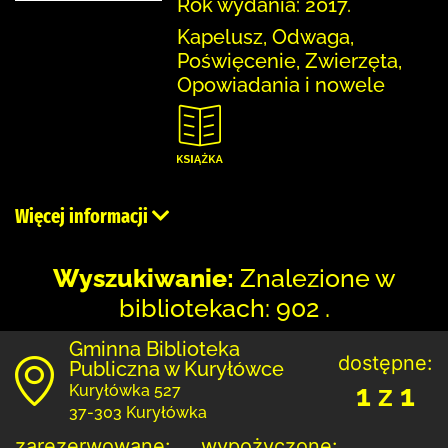
Rok wydania: 2017.
Kapelusz, Odwaga,
Poświęcenie, Zwierzęta,
Opowiadania i nowele
Więcej informacji
Wyszukiwanie:
Znalezione w
bibliotekach: 902 .
Gminna Biblioteka
dostępne:
Publiczna w Kuryłówce
1 z 1
Kuryłówka 527
37-303 Kuryłówka
zarezerwowane:
wypożyczone: