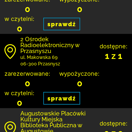
0
0
w czytelni:
sprawdź
0
2 Ośrodek
Radioelektroniczny w
dostępne:
Przasnyszu
1 z 1
ul. Makowska 69
06-300 Przasnysz
zarezerwowane:
wypożyczone:
0
0
w czytelni:
sprawdź
0
Augustowskie Placówki
Kultury Miejska
dostępne:
Biblioteka Publiczna w
Augustowie