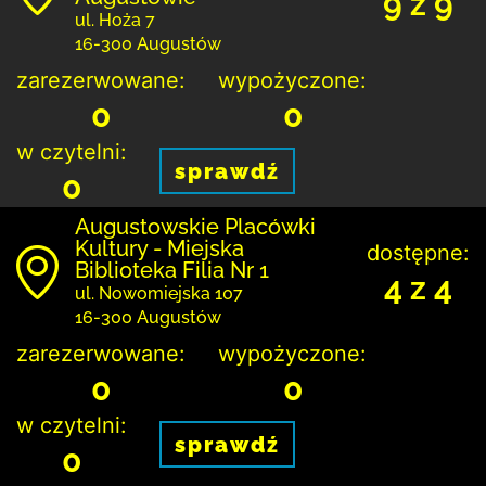
9 z 9
ul. Hoża 7
16-300 Augustów
zarezerwowane:
wypożyczone:
0
0
w czytelni:
sprawdź
0
Augustowskie Placówki
Kultury - Miejska
dostępne:
Biblioteka Filia Nr 1
4 z 4
ul. Nowomiejska 107
16-300 Augustów
zarezerwowane:
wypożyczone:
0
0
w czytelni:
sprawdź
0