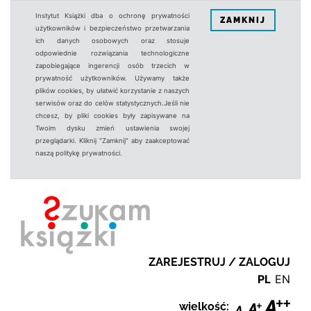
Instytut Książki dba o ochronę prywatności
ZAMKNIJ
użytkowników i bezpieczeństwo przetwarzania
ich danych osobowych oraz stosuje
odpowiednie rozwiązania technologiczne
zapobiegające ingerencji osób trzecich w
prywatność użytkowników. Używamy także
plików cookies, by ułatwić korzystanie z naszych
serwisów oraz do celów statystycznych.Jeśli nie
chcesz, by pliki cookies były zapisywane na
Twoim dysku zmień ustawienia swojej
przeglądarki. Kliknij "Zamknij" aby zaakceptować
naszą politykę prywatności.
ZAREJESTRUJ / ZALOGUJ
PL
EN
wielkość: