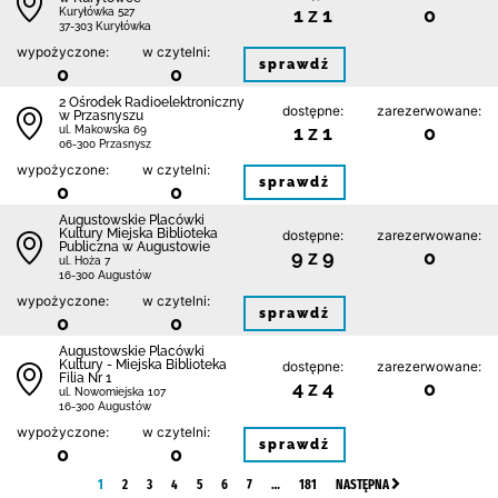
1 z 1
0
Kuryłówka 527
37-303 Kuryłówka
wypożyczone:
w czytelni:
sprawdź
0
0
2 Ośrodek Radioelektroniczny
dostępne:
zarezerwowane:
w Przasnyszu
1 z 1
0
ul. Makowska 69
06-300 Przasnysz
wypożyczone:
w czytelni:
sprawdź
0
0
Augustowskie Placówki
Kultury Miejska Biblioteka
dostępne:
zarezerwowane:
Publiczna w Augustowie
9 z 9
0
ul. Hoża 7
16-300 Augustów
wypożyczone:
w czytelni:
sprawdź
0
0
Augustowskie Placówki
Kultury - Miejska Biblioteka
dostępne:
zarezerwowane:
Filia Nr 1
4 z 4
0
ul. Nowomiejska 107
16-300 Augustów
wypożyczone:
w czytelni:
sprawdź
0
0
1
2
3
4
5
6
7
…
181
NASTĘPNA