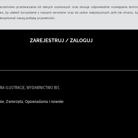
ieczeństwo przetwarzania ich danych osobowych oraz stosuje odpowiednie rozwiązania techno
, by ułatwić korzystanie z naszych serwisów oraz do celów statystycznych.Jeśli nie chcesz, by
aakceptować naszą politykę prywatności.
ZAREJESTRUJ / ZALOGUJ
ONA ILUSTRACJE, WYDAWNICTWO BIS
ie, Zwierzęta, Opowiadania i nowele