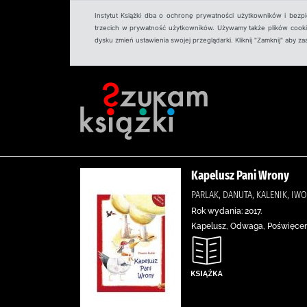
Instytut Książki dba o ochronę prywatności użytkowników i bezp
trzecich w prywatność użytkowników. Używamy także plików cookies
dysku zmień ustawienia swojej przeglądarki. Kliknij "Zamknij" aby z
Kapelusz Pani Wrony
PARLAK, DANUTA, KALENIK, IW
Rok wydania: 2017.
Kapelusz, Odwaga, Poświęcen