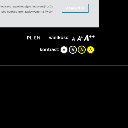
logiczne zapobiegające ingerencji osób
ZAMKNIJ
 pliki cookies były zapisywane na Twoim
PL
EN
wielkość:
kontrast: