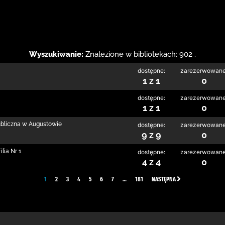
Wyszukiwanie:
Znalezione w bibliotekach: 902 .
dostępne:
zarezerwowane
1 z 1
0
dostępne:
zarezerwowane
1 z 1
0
ubliczna w Augustowie
dostępne:
zarezerwowane
9 z 9
0
lia Nr 1
dostępne:
zarezerwowane
4 z 4
0
1
2
3
4
5
6
7
…
181
NASTĘPNA