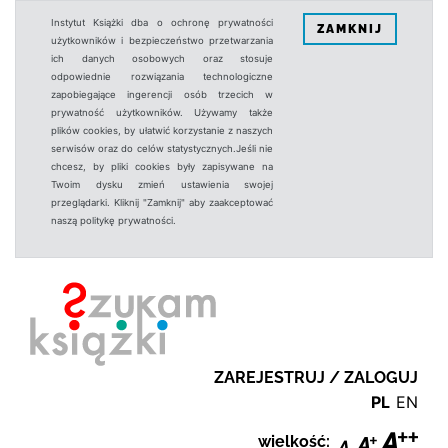
Instytut Książki dba o ochronę prywatności
ZAMKNIJ
użytkowników i bezpieczeństwo przetwarzania
ich danych osobowych oraz stosuje
odpowiednie rozwiązania technologiczne
zapobiegające ingerencji osób trzecich w
prywatność użytkowników. Używamy także
plików cookies, by ułatwić korzystanie z naszych
serwisów oraz do celów statystycznych.Jeśli nie
chcesz, by pliki cookies były zapisywane na
Twoim dysku zmień ustawienia swojej
przeglądarki. Kliknij "Zamknij" aby zaakceptować
naszą politykę prywatności.
ZAREJESTRUJ / ZALOGUJ
PL
EN
wielkość: