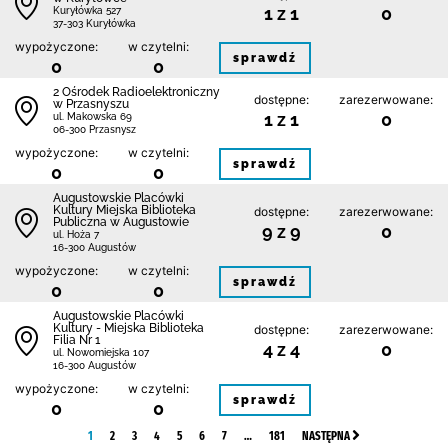
1 z 1
0
Kuryłówka 527
37-303 Kuryłówka
wypożyczone:
w czytelni:
sprawdź
0
0
2 Ośrodek Radioelektroniczny
dostępne:
zarezerwowane:
w Przasnyszu
1 z 1
0
ul. Makowska 69
06-300 Przasnysz
wypożyczone:
w czytelni:
sprawdź
0
0
Augustowskie Placówki
Kultury Miejska Biblioteka
dostępne:
zarezerwowane:
Publiczna w Augustowie
9 z 9
0
ul. Hoża 7
16-300 Augustów
wypożyczone:
w czytelni:
sprawdź
0
0
Augustowskie Placówki
Kultury - Miejska Biblioteka
dostępne:
zarezerwowane:
Filia Nr 1
4 z 4
0
ul. Nowomiejska 107
16-300 Augustów
wypożyczone:
w czytelni:
sprawdź
0
0
1
2
3
4
5
6
7
…
181
NASTĘPNA