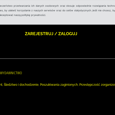
ieczeństwo przetwarzania ich danych osobowych oraz stosuje odpowiednie rozwiązania techno
, by ułatwić korzystanie z naszych serwisów oraz do celów statystycznych.Jeśli nie chcesz, by
aakceptować naszą politykę prywatności.
ZAREJESTRUJ / ZALOGUJ
-KA WYDAWNICTWO
nt, Śledztwo i dochodzenie, Poszukiwania zaginionych, Przestępczość zorganiz