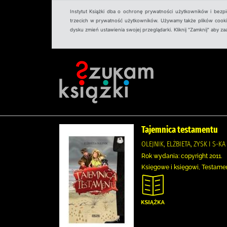
Instytut Książki dba o ochronę prywatności użytkowników i bezp
trzecich w prywatność użytkowników. Używamy także plików cookies
dysku zmień ustawienia swojej przeglądarki. Kliknij "Zamknij" aby z
Tajemnica testamentu
OLEJNIK, ELŻBIETA, ZYSK I S
Rok wydania: copyright 2011.
Księgowe i księgowi, Testame