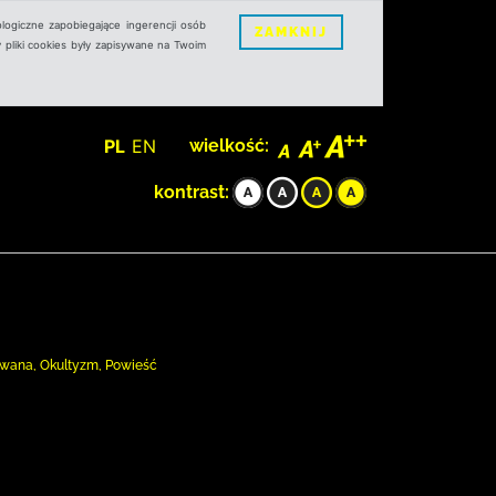
logiczne zapobiegające ingerencji osób
ZAMKNIJ
 pliki cookies były zapisywane na Twoim
PL
EN
wielkość:
kontrast:
owana, Okultyzm, Powieść