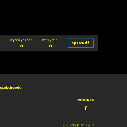
:
wypożyczone:
w czytelni:
sprawdź
0
0
acja dostępności
Jesteśmy na:
v.1.4.0 created by IK & H7