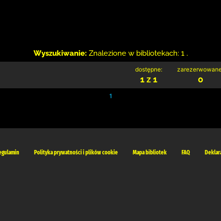
Wyszukiwanie:
Znalezione w bibliotekach: 1 .
dostępne:
zarezerwowane
1 z 1
0
1
egulamin
Polityka prywatności i plików cookie
Mapa bibliotek
FAQ
Deklar