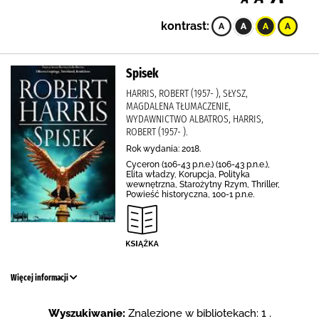
kontrast:
Spisek
HARRIS, ROBERT (1957- ), SŁYSZ,
MAGDALENA TŁUMACZENIE,
WYDAWNICTWO ALBATROS, HARRIS,
ROBERT (1957- ).
Rok wydania: 2018.
Cyceron (106-43 p.n.e.) (106-43 p.n.e.),
Elita władzy, Korupcja, Polityka
wewnętrzna, Starożytny Rzym, Thriller,
Powieść historyczna, 100-1 p.n.e.
Więcej informacji
Wyszukiwanie:
Znalezione w bibliotekach: 1 .