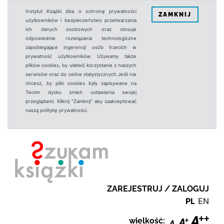
Instytut Książki dba o ochronę prywatności
ZAMKNIJ
użytkowników i bezpieczeństwo przetwarzania
ich danych osobowych oraz stosuje
odpowiednie rozwiązania technologiczne
zapobiegające ingerencji osób trzecich w
prywatność użytkowników. Używamy także
plików cookies, by ułatwić korzystanie z naszych
serwisów oraz do celów statystycznych.Jeśli nie
chcesz, by pliki cookies były zapisywane na
Twoim dysku zmień ustawienia swojej
przeglądarki. Kliknij "Zamknij" aby zaakceptować
naszą politykę prywatności.
ZAREJESTRUJ / ZALOGUJ
PL
EN
wielkość: