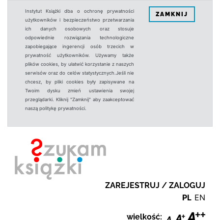
Instytut Książki dba o ochronę prywatności
ZAMKNIJ
użytkowników i bezpieczeństwo przetwarzania
ich danych osobowych oraz stosuje
odpowiednie rozwiązania technologiczne
zapobiegające ingerencji osób trzecich w
prywatność użytkowników. Używamy także
plików cookies, by ułatwić korzystanie z naszych
serwisów oraz do celów statystycznych.Jeśli nie
chcesz, by pliki cookies były zapisywane na
Twoim dysku zmień ustawienia swojej
przeglądarki. Kliknij "Zamknij" aby zaakceptować
naszą politykę prywatności.
ZAREJESTRUJ / ZALOGUJ
PL
EN
wielkość: