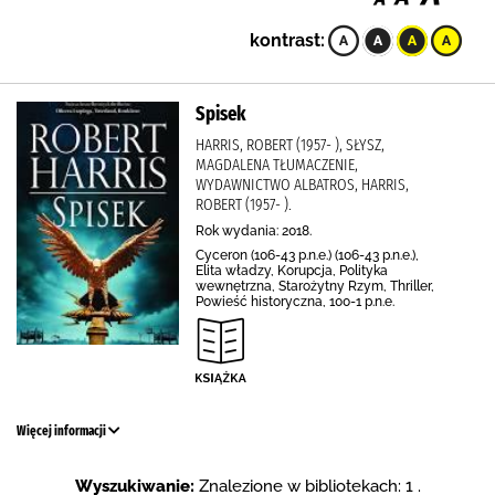
kontrast:
Spisek
HARRIS, ROBERT (1957- ), SŁYSZ,
MAGDALENA TŁUMACZENIE,
WYDAWNICTWO ALBATROS, HARRIS,
ROBERT (1957- ).
Rok wydania: 2018.
Cyceron (106-43 p.n.e.) (106-43 p.n.e.),
Elita władzy, Korupcja, Polityka
wewnętrzna, Starożytny Rzym, Thriller,
Powieść historyczna, 100-1 p.n.e.
Więcej informacji
Wyszukiwanie:
Znalezione w bibliotekach: 1 .