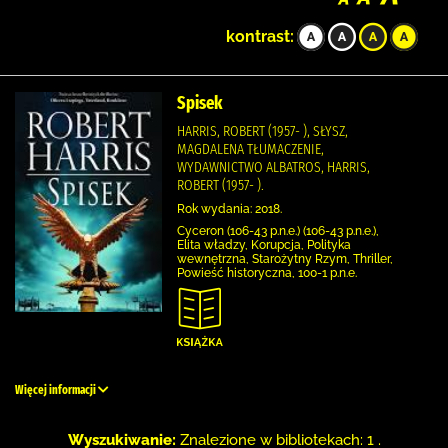
kontrast:
Spisek
HARRIS, ROBERT (1957- ), SŁYSZ,
MAGDALENA TŁUMACZENIE,
WYDAWNICTWO ALBATROS, HARRIS,
ROBERT (1957- ).
Rok wydania: 2018.
Cyceron (106-43 p.n.e.) (106-43 p.n.e.),
Elita władzy, Korupcja, Polityka
wewnętrzna, Starożytny Rzym, Thriller,
Powieść historyczna, 100-1 p.n.e.
Więcej informacji
Wyszukiwanie:
Znalezione w bibliotekach: 1 .