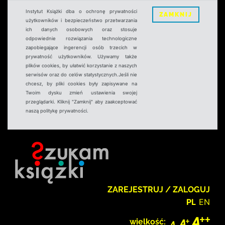
Instytut Książki dba o ochronę prywatności
ZAMKNIJ
użytkowników i bezpieczeństwo przetwarzania
ich danych osobowych oraz stosuje
odpowiednie rozwiązania technologiczne
zapobiegające ingerencji osób trzecich w
prywatność użytkowników. Używamy także
plików cookies, by ułatwić korzystanie z naszych
serwisów oraz do celów statystycznych.Jeśli nie
chcesz, by pliki cookies były zapisywane na
Twoim dysku zmień ustawienia swojej
przeglądarki. Kliknij "Zamknij" aby zaakceptować
naszą politykę prywatności.
ZAREJESTRUJ / ZALOGUJ
PL
EN
wielkość: