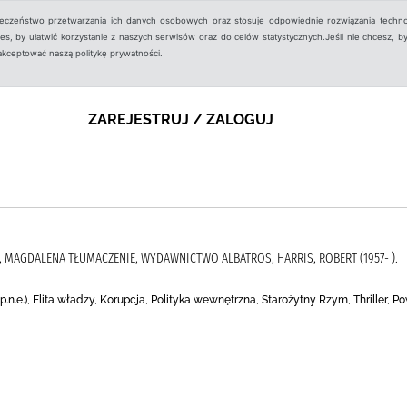
ieczeństwo przetwarzania ich danych osobowych oraz stosuje odpowiednie rozwiązania techno
, by ułatwić korzystanie z naszych serwisów oraz do celów statystycznych.Jeśli nie chcesz, by
aakceptować naszą politykę prywatności.
ZAREJESTRUJ / ZALOGUJ
SZ, MAGDALENA TŁUMACZENIE, WYDAWNICTWO ALBATROS, HARRIS, ROBERT (1957- ).
 p.n.e.), Elita władzy, Korupcja, Polityka wewnętrzna, Starożytny Rzym, Thriller, Po