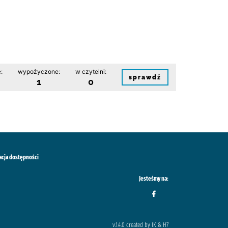
:
wypożyczone:
w czytelni:
sprawdź
1
0
acja dostępności
Jesteśmy na:
v.1.4.0 created by IK & H7