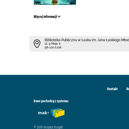
Więcej informacji
Biblioteka Publiczna w Łasku im. Jana Łaskiego Mł
ul. 9 Maja 6
98-100 Łask
Kontakt
R
Dane pochodzą z systemu:
© 2019 Instytut Książki