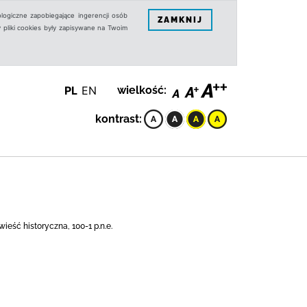
logiczne zapobiegające ingerencji osób
ZAMKNIJ
 pliki cookies były zapisywane na Twoim
PL
EN
wielkość:
kontrast:
wieść historyczna, 100-1 p.n.e.