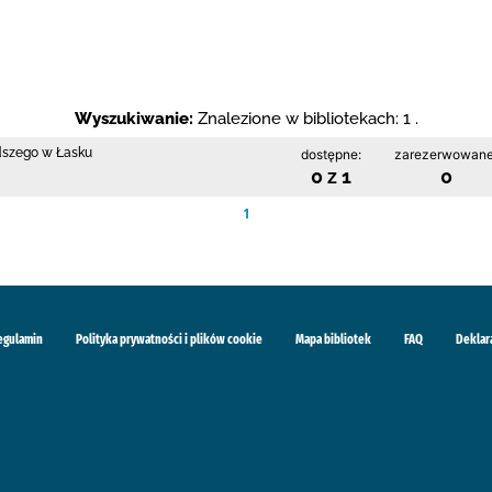
Wyszukiwanie:
Znalezione w bibliotekach: 1 .
odszego w Łasku
dostępne:
zarezerwowane
0 z 1
0
1
egulamin
Polityka prywatności i plików cookie
Mapa bibliotek
FAQ
Deklar