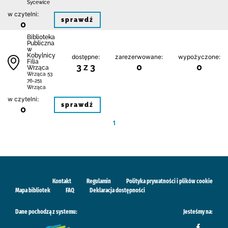
Sycewice
w czytelni:
sprawdź
0
Biblioteka
Publiczna
w
Kobylnicy
dostępne:
zarezerwowane:
wypożyczone:
Filia
3 z 3
0
0
Wrząca
Wrząca 53
76-251
Wrząca
w czytelni:
sprawdź
0
1
Kontakt
Regulamin
Polityka prywatności i plików cookie
Mapa bibliotek
FAQ
Deklaracja dostępności
Dane pochodzą z systemu:
Jesteśmy na: