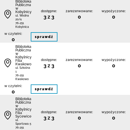
Biblioteka
Publiczna
w
dostępne:
zarezerwowane:
wypożyczone:
Kobylnicy
3 z 3
0
0
ul. Wodna
20/4
76-251
Kobylnica
w czytelni:
sprawdź
0
Biblioteka
Publiczna
w
Kobylnicy
dostępne:
zarezerwowane:
wypożyczone:
Filia
Kwakowo
3 z 3
0
0
ul. Szkolna
1
76-251
Kwakowo
w czytelni:
sprawdź
0
Biblioteka
Publiczna
w
Kobylnicy
dostępne:
zarezerwowane:
wypożyczone:
Filia
Sycewice
3 z 3
0
0
ul.
Sportowa 5
76-251