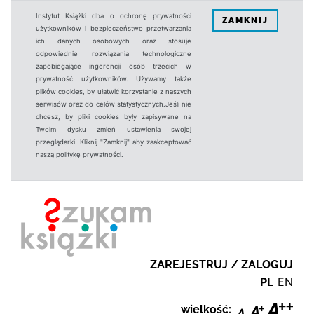
Instytut Książki dba o ochronę prywatności
ZAMKNIJ
użytkowników i bezpieczeństwo przetwarzania
ich danych osobowych oraz stosuje
odpowiednie rozwiązania technologiczne
zapobiegające ingerencji osób trzecich w
prywatność użytkowników. Używamy także
plików cookies, by ułatwić korzystanie z naszych
serwisów oraz do celów statystycznych.Jeśli nie
chcesz, by pliki cookies były zapisywane na
Twoim dysku zmień ustawienia swojej
przeglądarki. Kliknij "Zamknij" aby zaakceptować
naszą politykę prywatności.
ZAREJESTRUJ / ZALOGUJ
PL
EN
wielkość: