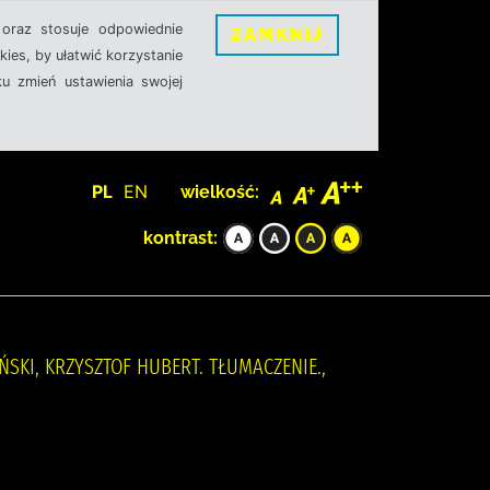
oraz stosuje odpowiednie
ZAMKNIJ
ies, by ułatwić korzystanie
u zmień ustawienia swojej
PL
EN
wielkość:
kontrast:
YŃSKI, KRZYSZTOF HUBERT. TŁUMACZENIE.,