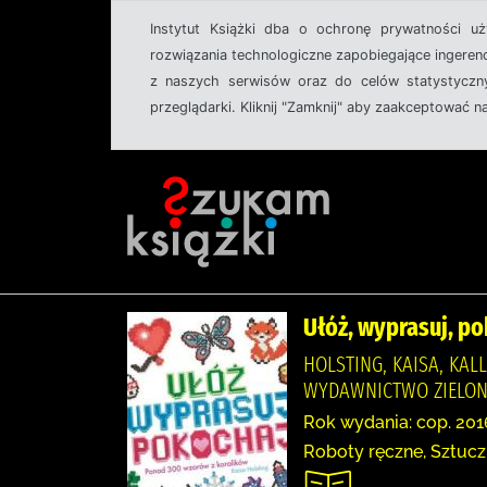
Instytut Książki dba o ochronę prywatności u
rozwiązania technologiczne zapobiegające ingeren
z naszych serwisów oraz do celów statystyczny
przeglądarki. Kliknij "Zamknij" aby zaakceptować n
Ułóż, wyprasuj, po
HOLSTING, KAISA, KALL
WYDAWNICTWO ZIELO
Rok wydania: cop. 201
Roboty ręczne, Sztuc