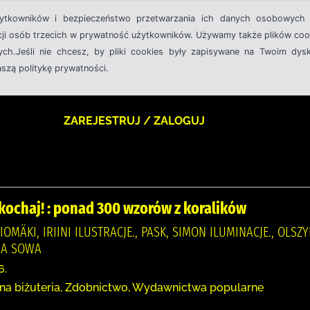
żytkowników i bezpieczeństwo przetwarzania ich danych osobowych 
cji osób trzecich w prywatność użytkowników. Używamy także plików cook
ch.Jeśli nie chcesz, by pliki cookies były zapisywane na Twoim dysk
aszą politykę prywatności.
ZAREJESTRUJ / ZALOGUJ
kochaj! : ponad 300 wzorów z koralików
IOMÄKI, IRIINI ILUSTRACJE., PASK, SIMON ILUMINACJE., OLSZ
NA SOWA
6.
zna biżuteria, Zdobnictwo, Wydawnictwa popularne