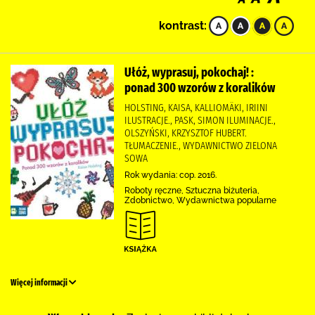
kontrast:
Ułóż, wyprasuj, pokochaj! :
ponad 300 wzorów z koralików
HOLSTING, KAISA, KALLIOMÄKI, IRIINI
ILUSTRACJE., PASK, SIMON ILUMINACJE.,
OLSZYŃSKI, KRZYSZTOF HUBERT.
TŁUMACZENIE., WYDAWNICTWO ZIELONA
SOWA
Rok wydania: cop. 2016.
Roboty ręczne, Sztuczna biżuteria,
Zdobnictwo, Wydawnictwa popularne
Więcej informacji