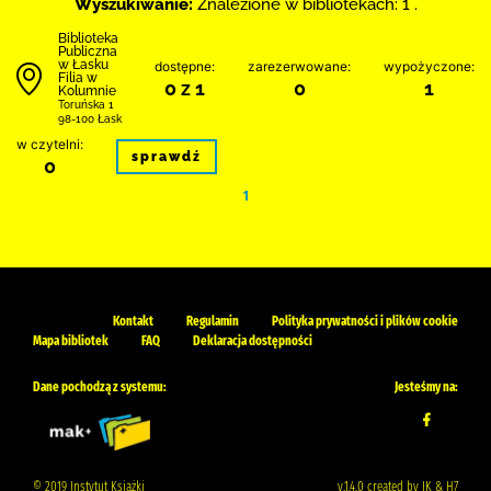
Wyszukiwanie:
Znalezione w bibliotekach: 1 .
Biblioteka
Publiczna
w Łasku
dostępne:
zarezerwowane:
wypożyczone:
Filia w
0 z 1
0
1
Kolumnie
Toruńska 1
98-100 Łask
w czytelni:
sprawdź
0
1
Kontakt
Regulamin
Polityka prywatności i plików cookie
Mapa bibliotek
FAQ
Deklaracja dostępności
Dane pochodzą z systemu:
Jesteśmy na:
© 2019 Instytut Książki
v.1.4.0 created by IK & H7