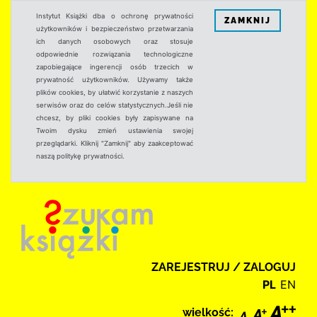
Instytut Książki dba o ochronę prywatności
ZAMKNIJ
użytkowników i bezpieczeństwo przetwarzania
ich danych osobowych oraz stosuje
odpowiednie rozwiązania technologiczne
zapobiegające ingerencji osób trzecich w
prywatność użytkowników. Używamy także
plików cookies, by ułatwić korzystanie z naszych
serwisów oraz do celów statystycznych.Jeśli nie
chcesz, by pliki cookies były zapisywane na
Twoim dysku zmień ustawienia swojej
przeglądarki. Kliknij "Zamknij" aby zaakceptować
naszą politykę prywatności.
ZAREJESTRUJ / ZALOGUJ
PL
EN
wielkość: