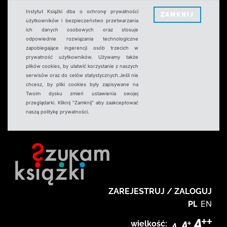
Instytut Książki dba o ochronę prywatności
ZAMKNIJ
użytkowników i bezpieczeństwo przetwarzania
ich danych osobowych oraz stosuje
odpowiednie rozwiązania technologiczne
zapobiegające ingerencji osób trzecich w
prywatność użytkowników. Używamy także
plików cookies, by ułatwić korzystanie z naszych
serwisów oraz do celów statystycznych.Jeśli nie
chcesz, by pliki cookies były zapisywane na
Twoim dysku zmień ustawienia swojej
przeglądarki. Kliknij "Zamknij" aby zaakceptować
naszą politykę prywatności.
ZAREJESTRUJ / ZALOGUJ
PL
EN
wielkość: