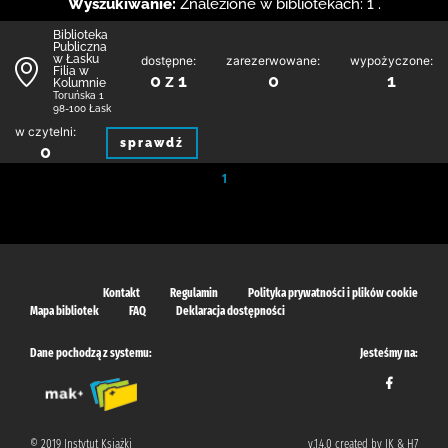
Wyszukiwanie:
Znalezione w bibliotekach: 1 .
Biblioteka
Publiczna
w Łasku
dostępne:
zarezerwowane:
wypożyczone:
Filia w
0 z 1
0
1
Kolumnie
Toruńska 1
98-100 Łask
w czytelni:
sprawdź
0
1
Kontakt
Regulamin
Polityka prywatności i plików cookie
Mapa bibliotek
FAQ
Deklaracja dostępności
Dane pochodzą z systemu:
Jesteśmy na:
© 2019 Instytut Książki
v.1.4.0 created by IK & H7