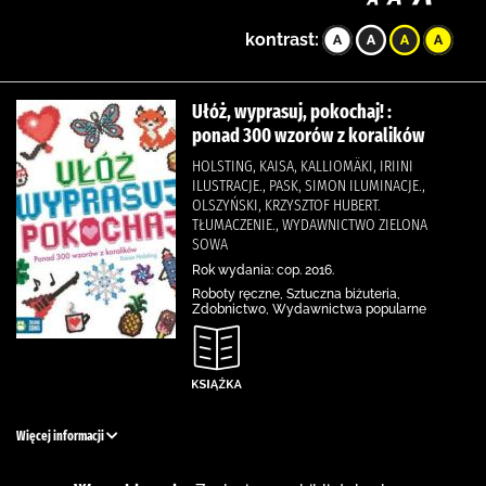
kontrast:
Ułóż, wyprasuj, pokochaj! :
ponad 300 wzorów z koralików
HOLSTING, KAISA, KALLIOMÄKI, IRIINI
ILUSTRACJE., PASK, SIMON ILUMINACJE.,
OLSZYŃSKI, KRZYSZTOF HUBERT.
TŁUMACZENIE., WYDAWNICTWO ZIELONA
SOWA
Rok wydania: cop. 2016.
Roboty ręczne, Sztuczna biżuteria,
Zdobnictwo, Wydawnictwa popularne
Więcej informacji