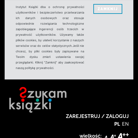
Instytut Książki dba o ochronę prywatności
ZAMKNIJ
użytkowników i bezpieczeństwo przetwarzania
ich danych osobowych oraz stosuje
odpowiednie rozwiązania technologiczne
zapobiegające ingerencji osób trzecich w
prywatność użytkowników. Używamy także
plików cookies, by ułatwić korzystanie z naszych
serwisów oraz do celów statystycznych.Jeśli nie
chcesz, by pliki cookies były zapisywane na
Twoim dysku zmień ustawienia swojej
przeglądarki. Kliknij "Zamknij" aby zaakceptować
naszą politykę prywatności.
ZAREJESTRUJ / ZALOGUJ
PL
EN
wielkość: