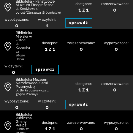
Biblioteka - Państwowe
dostępne:
zarezerwowane:
Muzeum Etnograficzne
1 z 1
0
ul. Kredytowa 1
00-056 Warszawa (Śródmieście)
wypożyczone:
w czytelni:
sprawdź
0
1
Biblioteka
Miejska w
Ustce
dostępne:
zarezerwowane:
wypożyczone:
ul.
1 z 1
0
0
Kopernika
22
76-270
Ustka
w czytelni:
sprawdź
0
Biblioteka Muzeum
Narodowego Ziemi
dostępne:
zarezerwowane:
Przemyskiej
1 z 1
0
pl. Berka Joselewicza 1
37-700 Przemyśl
wypożyczone:
w czytelni:
sprawdź
0
0
Biblioteka
Publiczna
Gminy
dostępne:
zarezerwowane:
wypożyczone:
Wałcz
1 z 1
0
0
Lubno 37
78-600