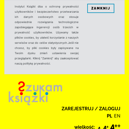
Instytut Książki dba o ochronę prywatności
ZAMKNIJ
użytkowników i bezpieczeństwo przetwarzania
ich danych osobowych oraz stosuje
odpowiednie rozwiązania technologiczne
zapobiegające ingerencji osób trzecich w
prywatność użytkowników. Używamy także
plików cookies, by ułatwić korzystanie z naszych
serwisów oraz do celów statystycznych.Jeśli nie
chcesz, by pliki cookies były zapisywane na
Twoim dysku zmień ustawienia swojej
przeglądarki. Kliknij "Zamknij" aby zaakceptować
naszą politykę prywatności.
ZAREJESTRUJ / ZALOGUJ
PL
EN
wielkość: