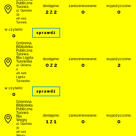
Publiczna
dostępne:
zarezerwowane:
wypożyczone:
Turawa
2 z 2
0
0
ul. Opolska
33
46-045
Turawa
w czytelni:
sprawdź
0
Gminnna
Biblioteka
Publiczna
Turawa
filia Ligota
dostępne:
zarezerwowane:
wypożyczone:
Turawska
0 z 2
0
2
ul. Główna
4
46-046
Ligota
Turawska
w czytelni:
sprawdź
0
Gminnna
Biblioteka
Publiczna
Turawa
dostępne:
zarezerwowane:
wypożyczone:
filia
Węgry
1 z 1
0
0
ul. Opolska
31
46-023
Węgry