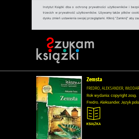
Instytut Książki dba o ochronę prywatności użytkowników i bezp
trzecich w prywatność użytkowników. Używamy także plików cookies
dysku zmień ustawienia swojej przeglądarki. Kliknij "Zamknij" aby z
Zemsta
FREDRO, ALEKSANDER, WŁODAR
Rok wydania: copyright 2019.
Fredro, Aleksander, Język pols