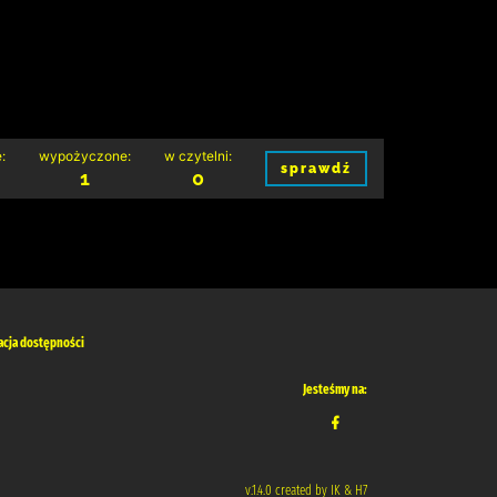
:
wypożyczone:
w czytelni:
sprawdź
1
0
acja dostępności
Jesteśmy na:
v.1.4.0 created by IK & H7