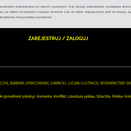
ieczeństwo przetwarzania ich danych osobowych oraz stosuje odpowiednie rozwiązania techno
, by ułatwić korzystanie z naszych serwisów oraz do celów statystycznych.Jeśli nie chcesz, by
aakceptować naszą politykę prywatności.
ZAREJESTRUJ / ZALOGUJ
CZYK, BARBARA OPRACOWANIE, ŁAWNICKI, LUCJAN ILUSTRACJE, WYDAWNICTWO G
ki (przedmiot szkolny), Komedia, Konflikt, Literatura polska, Szlachta, Polska, 