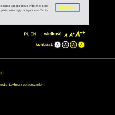
logiczne zapobiegające ingerencji osób
ZAMKNIJ
 pliki cookies były zapisywane na Twoim
PL
EN
wielkość:
kontrast:
REG
Komedia, Lektura z opracowaniem