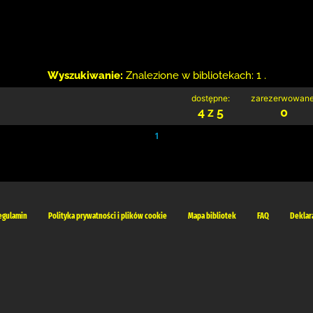
Wyszukiwanie:
Znalezione w bibliotekach: 1 .
dostępne:
zarezerwowane
4 z 5
0
1
egulamin
Polityka prywatności i plików cookie
Mapa bibliotek
FAQ
Deklar