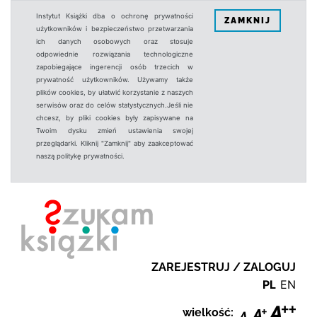
Instytut Książki dba o ochronę prywatności
ZAMKNIJ
użytkowników i bezpieczeństwo przetwarzania
ich danych osobowych oraz stosuje
odpowiednie rozwiązania technologiczne
zapobiegające ingerencji osób trzecich w
prywatność użytkowników. Używamy także
plików cookies, by ułatwić korzystanie z naszych
serwisów oraz do celów statystycznych.Jeśli nie
chcesz, by pliki cookies były zapisywane na
Twoim dysku zmień ustawienia swojej
przeglądarki. Kliknij "Zamknij" aby zaakceptować
naszą politykę prywatności.
ZAREJESTRUJ / ZALOGUJ
PL
EN
wielkość: