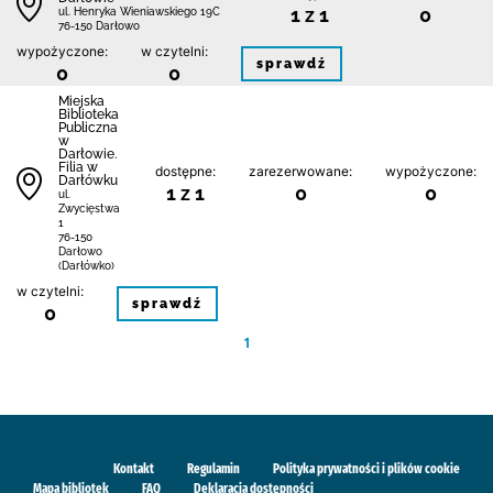
1 z 1
0
ul. Henryka Wieniawskiego 19C
76-150 Darłowo
wypożyczone:
w czytelni:
sprawdź
0
0
Miejska
Biblioteka
Publiczna
w
Darłowie.
Filia w
dostępne:
zarezerwowane:
wypożyczone:
Darłówku
1 z 1
0
0
ul.
Zwycięstwa
1
76-150
Darłowo
(Darłówko)
w czytelni:
sprawdź
0
1
Kontakt
Regulamin
Polityka prywatności i plików cookie
Mapa bibliotek
FAQ
Deklaracja dostępności