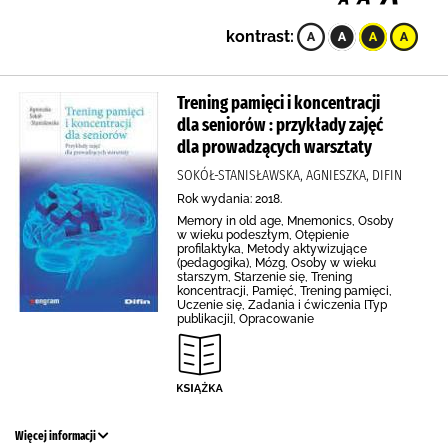
kontrast:
Trening pamięci i koncentracji
dla seniorów : przykłady zajęć
dla prowadzących warsztaty
SOKÓŁ-STANISŁAWSKA, AGNIESZKA, DIFIN
Rok wydania: 2018.
Memory in old age, Mnemonics, Osoby
w wieku podeszłym, Otępienie
profilaktyka, Metody aktywizujące
(pedagogika), Mózg, Osoby w wieku
starszym, Starzenie się, Trening
koncentracji, Pamięć, Trening pamięci,
Uczenie się, Zadania i ćwiczenia [Typ
publikacji], Opracowanie
Więcej informacji