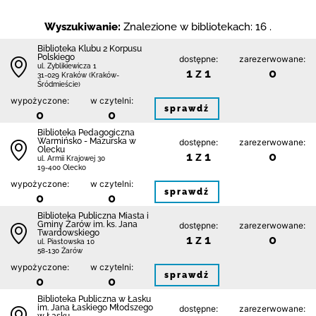
Wyszukiwanie:
Znalezione w bibliotekach: 16 .
Biblioteka Klubu 2 Korpusu
Polskiego
dostępne:
zarezerwowane:
ul. Zyblikiewicza 1
1 z 1
0
31-029 Kraków (Kraków-
Śródmieście)
wypożyczone:
w czytelni:
sprawdź
0
0
Biblioteka Pedagogiczna
Warmińsko - Mazurska w
dostępne:
zarezerwowane:
Olecku
1 z 1
0
ul. Armii Krajowej 30
19-400 Olecko
wypożyczone:
w czytelni:
sprawdź
0
0
Biblioteka Publiczna Miasta i
Gminy Żarów im. ks. Jana
dostępne:
zarezerwowane:
Twardowskiego
1 z 1
0
ul. Piastowska 10
58-130 Żarów
wypożyczone:
w czytelni:
sprawdź
0
0
Biblioteka Publiczna w Łasku
im. Jana Łaskiego Młodszego
dostępne:
zarezerwowane: