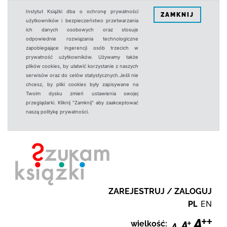
Instytut Książki dba o ochronę prywatności
ZAMKNIJ
użytkowników i bezpieczeństwo przetwarzania
ich danych osobowych oraz stosuje
odpowiednie rozwiązania technologiczne
zapobiegające ingerencji osób trzecich w
prywatność użytkowników. Używamy także
plików cookies, by ułatwić korzystanie z naszych
serwisów oraz do celów statystycznych.Jeśli nie
chcesz, by pliki cookies były zapisywane na
Twoim dysku zmień ustawienia swojej
przeglądarki. Kliknij "Zamknij" aby zaakceptować
naszą politykę prywatności.
ZAREJESTRUJ / ZALOGUJ
PL
EN
wielkość: