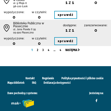
w Łasku
1 z 1
0
ul. 9 Maja 6
98-100 Łask
wypożyczone:
w czytelni:
sprawdź
0
0
Biblioteka Publiczna w
dostępne:
zarezerwowane:
Piasecznie
1 z 1
0
ul. Jana Pawła II 55
05-500 Piaseczno
wypożyczone:
w czytelni:
sprawdź
0
0
1
2
3
4
…
4
NASTĘPNA
Kontakt
Regulamin
Polityka prywatności i plików cookie
Mapa bibliotek
FAQ
Deklaracja dostępności
Dane pochodzą z systemu:
Jesteśmy na: