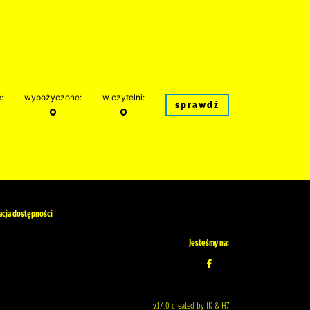
:
wypożyczone:
w czytelni:
sprawdź
0
0
acja dostępności
Jesteśmy na:
v.1.4.0 created by IK & H7