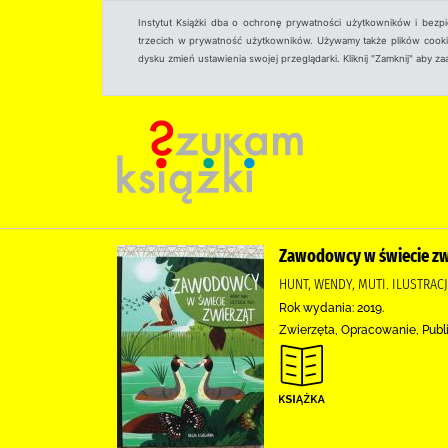
Instytut Książki dba o ochronę prywatności użytkowników i bezp
trzecich w prywatność użytkowników. Używamy także plików cookies
dysku zmień ustawienia swojej przeglądarki. Kliknij "Zamknij" aby z
Zawodowcy w świecie zw
HUNT, WENDY, MUTI. ILUSTRAC
Rok wydania: 2019.
Zwierzęta, Opracowanie, Publ