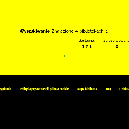
Wyszukiwanie:
Znalezione w bibliotekach: 1 .
dostępne:
zarezerwowane
1 z 1
0
1
egulamin
Polityka prywatności i plików cookie
Mapa bibliotek
FAQ
Deklar