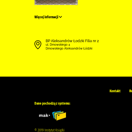
Więcej informacji
BP Aleksandrów Łodzki Filia nr 2
ul. Dmowskiego 4
Dmowskiego Aleksandrów Łódzki
Kontakt
R
Dane pochodzą z systemu:
© 2019 Instytut Książki