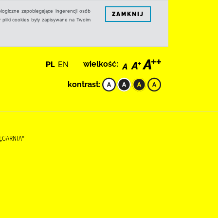
logiczne zapobiegające ingerencji osób
ZAMKNIJ
 pliki cookies były zapisywane na Twoim
PL
EN
wielkość:
kontrast:
IĘGARNIA"