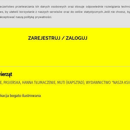
ieczeństwo przetwarzania ich danych osobowych oraz stosuje odpowiednie rozwiązania techno
, by ułatwić korzystanie z naszych serwisów oraz do celów statystycznych.Jeśli nie chcesz, by
aakceptować naszą politykę prywatności.
ZAREJESTRUJ / ZALOGUJ
ierząt
JE, PASIERSKA, HANNA TŁUMACZENIE, MUTI (KAPSZTAD), WYDAWNICTWO "NASZA KS
ikacja bogato ilustrowana