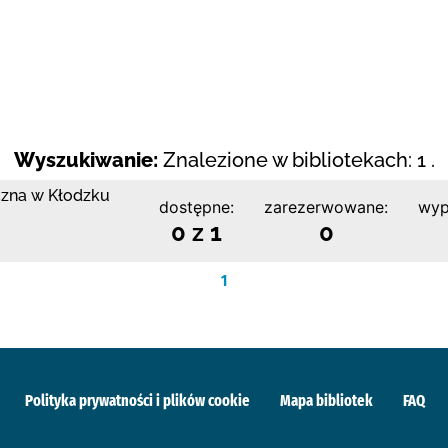
Wyszukiwanie:
Znalezione w bibliotekach: 1 .
czna w Kłodzku
dostępne:
zarezerwowane:
wyp
0 z 1
0
1
Polityka prywatności i plików cookie
Mapa bibliotek
FAQ