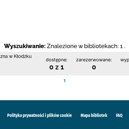
Wyszukiwanie:
Znalezione w bibliotekach: 1 .
czna w Kłodzku
dostępne:
zarezerwowane:
wyp
0 z 1
0
1
Polityka prywatności i plików cookie
Mapa bibliotek
FAQ