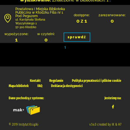
Wyszukiwanie:
Znalezione w bibliotekach: 1 .
Powiatowa i Miejska Biblioteka
Publiczna w Kłodzku Filia nr 1
dostępne:
zarezerwowane:
Pod Pegazem
0 z 1
0
ul. Kardynała Stefana
Wyszyńskiego 1
57-300 Kłodzko
wypożyczone:
w czytelni:
sprawdź
1
0
1
Kontakt
Regulamin
Polityka prywatności i plików cookie
Mapa bibliotek
FAQ
Deklaracja dostępności
Dane pochodzą z systemu:
Jesteśmy na:
© 2019 Instytut Książki
v.1.4.0 created by IK & H7