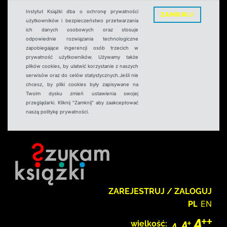
Instytut Książki dba o ochronę prywatności
ZAMKNIJ
użytkowników i bezpieczeństwo przetwarzania
ich danych osobowych oraz stosuje
odpowiednie rozwiązania technologiczne
zapobiegające ingerencji osób trzecich w
prywatność użytkowników. Używamy także
plików cookies, by ułatwić korzystanie z naszych
serwisów oraz do celów statystycznych.Jeśli nie
chcesz, by pliki cookies były zapisywane na
Twoim dysku zmień ustawienia swojej
przeglądarki. Kliknij "Zamknij" aby zaakceptować
naszą politykę prywatności.
ZAREJESTRUJ / ZALOGUJ
PL
EN
wielkość: