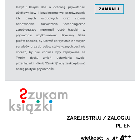
Instytut Książki dba o ochronę prywatności
ZAMKNIJ
użytkowników i bezpieczeństwo przetwarzania
ich danych osobowych oraz stosuje
odpowiednie rozwiązania technologiczne
zapobiegające ingerencji osób trzecich w
prywatność użytkowników. Używamy także
plików cookies, by ułatwić korzystanie z naszych
serwisów oraz do celów statystycznych.Jeśli nie
chcesz, by pliki cookies były zapisywane na
Twoim dysku zmień ustawienia swojej
przeglądarki. Kliknij "Zamknij" aby zaakceptować
naszą politykę prywatności.
ZAREJESTRUJ / ZALOGUJ
PL
EN
wielkość: