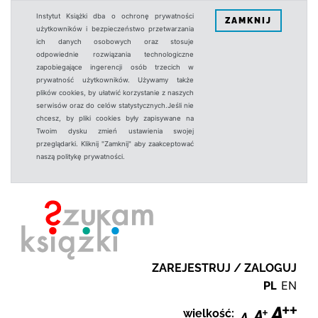
Instytut Książki dba o ochronę prywatności
ZAMKNIJ
użytkowników i bezpieczeństwo przetwarzania
ich danych osobowych oraz stosuje
odpowiednie rozwiązania technologiczne
zapobiegające ingerencji osób trzecich w
prywatność użytkowników. Używamy także
plików cookies, by ułatwić korzystanie z naszych
serwisów oraz do celów statystycznych.Jeśli nie
chcesz, by pliki cookies były zapisywane na
Twoim dysku zmień ustawienia swojej
przeglądarki. Kliknij "Zamknij" aby zaakceptować
naszą politykę prywatności.
ZAREJESTRUJ / ZALOGUJ
PL
EN
wielkość: