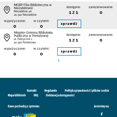
MGBP Filia Biblioteczna w
dostępne:
zarezerwowane:
Niezabitowie
1 z 1
0
Niezabitów 46
24-320 Niezabitów
wypożyczone:
w czytelni:
sprawdź
0
0
Miejsko-Gminna Biblioteka
dostępne:
zarezerwowane:
Publiczna w Poniatowej
1 z 1
0
ul. Fabryczna 1
24-320 Poniatowa
wypożyczone:
w czytelni:
sprawdź
0
0
1
Kontakt
Regulamin
Polityka prywatności i plików cookie
Mapa bibliotek
FAQ
Deklaracja dostępności
Dane pochodzą z systemu:
Jesteśmy na: