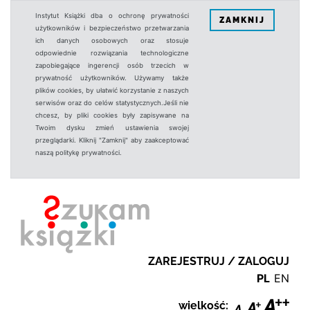
Instytut Książki dba o ochronę prywatności
ZAMKNIJ
użytkowników i bezpieczeństwo przetwarzania
ich danych osobowych oraz stosuje
odpowiednie rozwiązania technologiczne
zapobiegające ingerencji osób trzecich w
prywatność użytkowników. Używamy także
plików cookies, by ułatwić korzystanie z naszych
serwisów oraz do celów statystycznych.Jeśli nie
chcesz, by pliki cookies były zapisywane na
Twoim dysku zmień ustawienia swojej
przeglądarki. Kliknij "Zamknij" aby zaakceptować
naszą politykę prywatności.
ZAREJESTRUJ / ZALOGUJ
PL
EN
wielkość: