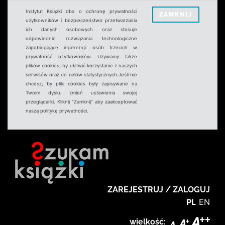
Instytut Książki dba o ochronę prywatności
ZAMKNIJ
użytkowników i bezpieczeństwo przetwarzania
ich danych osobowych oraz stosuje
odpowiednie rozwiązania technologiczne
zapobiegające ingerencji osób trzecich w
prywatność użytkowników. Używamy także
plików cookies, by ułatwić korzystanie z naszych
serwisów oraz do celów statystycznych.Jeśli nie
chcesz, by pliki cookies były zapisywane na
Twoim dysku zmień ustawienia swojej
przeglądarki. Kliknij "Zamknij" aby zaakceptować
naszą politykę prywatności.
ZAREJESTRUJ / ZALOGUJ
PL
EN
wielkość: