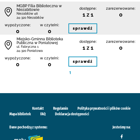
MGBP Filia Biblioteczna w
dostępne:
zarezerwowane:
Niezabitowie
1 z 1
0
Niezabitów 46
24-320 Niezabitów
wypożyczone:
w czytelni:
sprawdź
0
0
Miejsko-Gminna Biblioteka
dostępne:
zarezerwowane:
Publiczna w Poniatowej
1 z 1
0
ul. Fabryczna 1
24-320 Poniatowa
wypożyczone:
w czytelni:
sprawdź
0
0
1
Kontakt
Regulamin
Polityka prywatności i plików cookie
Mapa bibliotek
FAQ
Deklaracja dostępności
Dane pochodzą z systemu:
Jesteśmy na: