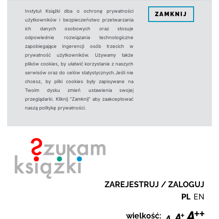
Instytut Książki dba o ochronę prywatności
ZAMKNIJ
użytkowników i bezpieczeństwo przetwarzania
ich danych osobowych oraz stosuje
odpowiednie rozwiązania technologiczne
zapobiegające ingerencji osób trzecich w
prywatność użytkowników. Używamy także
plików cookies, by ułatwić korzystanie z naszych
serwisów oraz do celów statystycznych.Jeśli nie
chcesz, by pliki cookies były zapisywane na
Twoim dysku zmień ustawienia swojej
przeglądarki. Kliknij "Zamknij" aby zaakceptować
naszą politykę prywatności.
ZAREJESTRUJ / ZALOGUJ
PL
EN
wielkość: