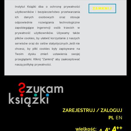
Instytut Książki dba o ochronę prywatności
ZAMKNIJ
użytkowników i bezpieczeństwo przetwarzania
ich danych osobowych oraz stosuje
odpowiednie rozwiązania technologiczne
zapobiegające ingerencji osób trzecich w
prywatność użytkowników. Używamy także
plików cookies, by ułatwić korzystanie z naszych
serwisów oraz do celów statystycznych.Jeśli nie
chcesz, by pliki cookies były zapisywane na
Twoim dysku zmień ustawienia swojej
przeglądarki. Kliknij "Zamknij" aby zaakceptować
naszą politykę prywatności.
ZAREJESTRUJ / ZALOGUJ
PL
EN
wielkość: