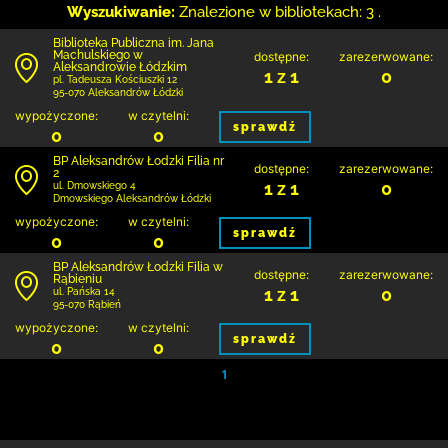
Wyszukiwanie:
Znalezione w bibliotekach: 3 .
Biblioteka Publiczna im. Jana
Machulskiego w
dostępne:
zarezerwowane:
Aleksandrowie Łódzkim
1 z 1
0
pl. Tadeusza Kościuszki 12
95-070 Aleksandrów Łódzki
wypożyczone:
w czytelni:
sprawdź
0
0
BP Aleksandrów Łodzki Filia nr
dostępne:
zarezerwowane:
2
1 z 1
0
ul. Dmowskiego 4
Dmowskiego Aleksandrów Łódzki
wypożyczone:
w czytelni:
sprawdź
0
0
BP Aleksandrów Łodzki Filia w
dostępne:
zarezerwowane:
Rąbieniu
1 z 1
0
ul. Pańska 14
95-070 Rąbień
wypożyczone:
w czytelni:
sprawdź
0
0
1