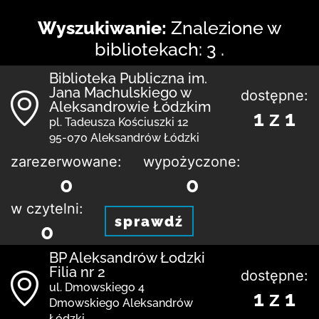
Wyszukiwanie:
Znalezione w
bibliotekach: 3 .
Biblioteka Publiczna im.
Jana Machulskiego w
dostępne:
Aleksandrowie Łódzkim
1 z 1
pl. Tadeusza Kościuszki 12
95-070 Aleksandrów Łódzki
zarezerwowane:
wypożyczone:
0
0
w czytelni:
sprawdź
0
BP Aleksandrów Łodzki
Filia nr 2
dostępne:
ul. Dmowskiego 4
1 z 1
Dmowskiego Aleksandrów
Łódzki