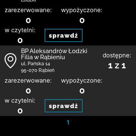
zarezerwowane:
wypożyczone:
0
0
w czytelni:
sprawdź
0
BP Aleksandrów Łodzki
dostępne:
Filia w Rąbieniu
1 z 1
ul. Pańska 14
95-070 Rąbień
zarezerwowane:
wypożyczone:
0
0
w czytelni:
sprawdź
0
1