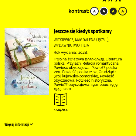
kontrast:
Jeszcze się kiedyś spotkamy
WITKIEWICZ, MAGDALENA (1976- ),
WYDAWNICTWO FILIA
Rok wydania: [2019].
II wojna światowa (1939-1945), Literatura
polska, Przyjaźń, Relacja romantyczna,
Powieść obyczajowa, Powie?? polska
21w., Powieść polska 21 w., Grudziądz
(woj. kujawsko-pomorskie), Powieść
obyczajowa, Powieść historyczna,
Powie?? obyczajowa, 1901-2000, 1939-
1945, 2001-
Więcej informacji