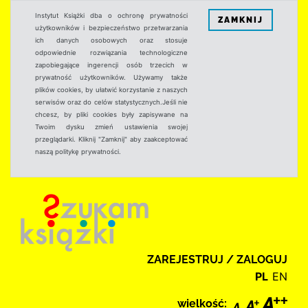
Instytut Książki dba o ochronę prywatności
ZAMKNIJ
użytkowników i bezpieczeństwo przetwarzania
ich danych osobowych oraz stosuje
odpowiednie rozwiązania technologiczne
zapobiegające ingerencji osób trzecich w
prywatność użytkowników. Używamy także
plików cookies, by ułatwić korzystanie z naszych
serwisów oraz do celów statystycznych.Jeśli nie
chcesz, by pliki cookies były zapisywane na
Twoim dysku zmień ustawienia swojej
przeglądarki. Kliknij "Zamknij" aby zaakceptować
naszą politykę prywatności.
ZAREJESTRUJ / ZALOGUJ
PL
EN
wielkość: