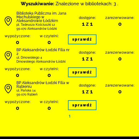
Wyszukiwanie:
Znalezione w bibliotekach: 3 .
Biblioteka Publiczna im. Jana
Machulskiego w
dostępne:
zarezerwowane:
Aleksandrowie Łódzkim
1 z 1
0
pl. Tadeusza Kościuszki 12
95-070 Aleksandrów Łódzki
wypożyczone:
w czytelni:
sprawdź
0
0
BP Aleksandrów Łodzki Filia nr
dostępne:
zarezerwowane:
2
1 z 1
0
ul. Dmowskiego 4
Dmowskiego Aleksandrów Łódzki
wypożyczone:
w czytelni:
sprawdź
0
0
BP Aleksandrów Łodzki Filia w
dostępne:
zarezerwowane:
Rąbieniu
1 z 1
0
ul. Pańska 14
95-070 Rąbień
wypożyczone:
w czytelni:
sprawdź
0
0
1