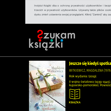
Instytut Książki dba o ochronę prywatności użytkowników i bezp
trzecich w prywatność użytkowników. Używamy także plików cookies
dysku zmień ustawienia swojej przeglądarki. Kliknij "Zamknij" aby z
Jeszcze się kiedyś spot
WITKIEWICZ, MAGDALENA (1976
Rok wydania: [2019].
II wojna światowa (1939-1945),
kujawsko-pomorskie), Powieść