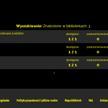
Wyszukiwanie:
Znalezione w bibliotekach: 3 .
sandrowie Łódzkim
dostępne:
zarezerwowane
1 z 1
0
dostępne:
zarezerwowane
1 z 1
0
dostępne:
zarezerwowane
1 z 1
0
1
egulamin
Polityka prywatności i plików cookie
Mapa bibliotek
FAQ
Deklar