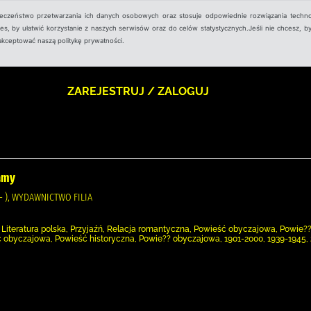
ieczeństwo przetwarzania ich danych osobowych oraz stosuje odpowiednie rozwiązania techno
, by ułatwić korzystanie z naszych serwisów oraz do celów statystycznych.Jeśli nie chcesz, by
aakceptować naszą politykę prywatności.
ZAREJESTRUJ / ZALOGUJ
kamy
- ), WYDAWNICTWO FILIA
 Literatura polska, Przyjaźń, Relacja romantyczna, Powieść obyczajowa, Powie?? 
 obyczajowa, Powieść historyczna, Powie?? obyczajowa, 1901-2000, 1939-1945, 