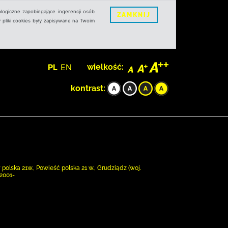
logiczne zapobiegające ingerencji osób
ZAMKNIJ
 pliki cookies były zapisywane na Twoim
PL
EN
wielkość:
kontrast:
polska 21w., Powieść polska 21 w., Grudziądz (woj.
2001-