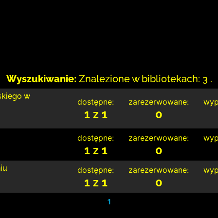
Wyszukiwanie:
Znalezione w bibliotekach: 3 .
skiego w
dostępne:
zarezerwowane:
wyp
1 z 1
0
dostępne:
zarezerwowane:
wyp
1 z 1
0
iu
dostępne:
zarezerwowane:
wyp
1 z 1
0
1