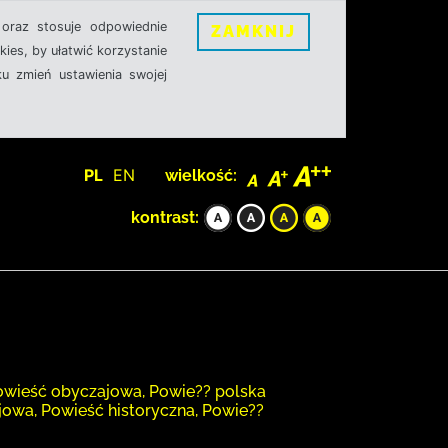
oraz stosuje odpowiednie
ZAMKNIJ
ies, by ułatwić korzystanie
u zmień ustawienia swojej
PL
EN
wielkość:
kontrast:
 Powieść obyczajowa, Powie?? polska
jowa, Powieść historyczna, Powie??