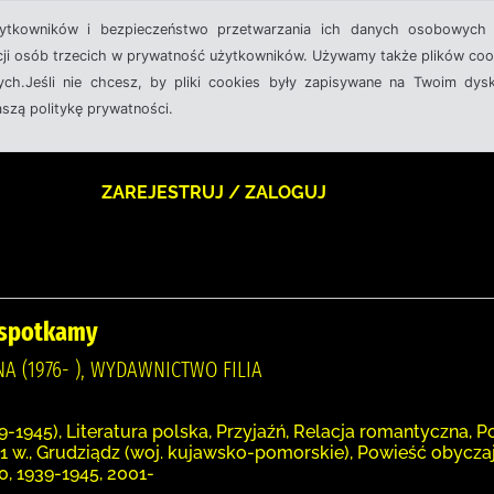
żytkowników i bezpieczeństwo przetwarzania ich danych osobowych 
cji osób trzecich w prywatność użytkowników. Używamy także plików cook
ch.Jeśli nie chcesz, by pliki cookies były zapisywane na Twoim dysk
aszą politykę prywatności.
ZAREJESTRUJ / ZALOGUJ
ś spotkamy
A (1976- ), WYDAWNICTWO FILIA
9-1945), Literatura polska, Przyjaźń, Relacja romantyczna,
21 w., Grudziądz (woj. kujawsko-pomorskie), Powieść obycza
, 1939-1945, 2001-