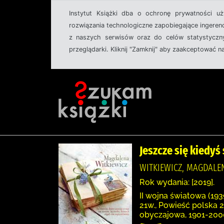
Instytut Książki dba o ochronę prywatności u
rozwiązania technologiczne zapobiegające ingeren
z naszych serwisów oraz do celów statystyczny
przeglądarki. Kliknij "Zamknij" aby zaakceptować n
Jeszcze się kiedy
WITKIEWICZ, MAGDALEN
Rok wydania: [2019].
II wojna światowa (193
21w., Powieść polska 
obyczajowa, 1901-2000