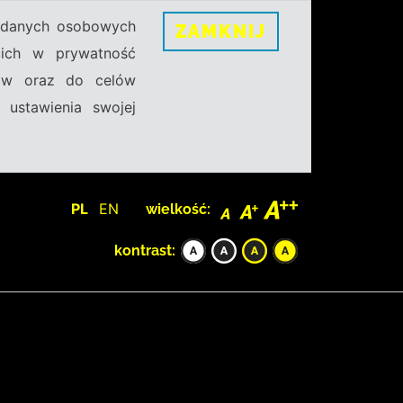
h danych osobowych
ZAMKNIJ
ecich w prywatność
sów oraz do celów
 ustawienia swojej
PL
EN
wielkość:
kontrast: