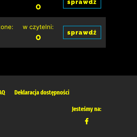
sprawdź
0
one:
w czytelni:
sprawdź
0
AQ
Deklaracja dostępności
Jesteśmy na: