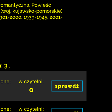
a romantyczna, Powieść
 (woj. kujawsko-pomorskie),
901-2000, 1939-1945, 2001-
 3 .
one:
w czytelni:
sprawdź
0
one:
w czytelni: