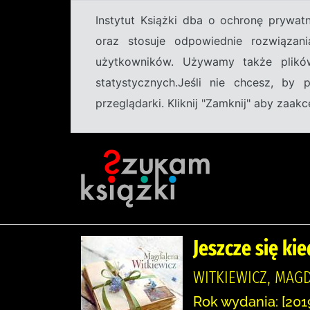
Instytut Książki dba o ochronę prywa
oraz stosuje odpowiednie rozwiązani
użytkowników. Używamy także plikó
statystycznych.Jeśli nie chcesz, by
przeglądarki. Kliknij "Zamknij" aby zaa
Jeszcze się ki
WITKIEWICZ, MAGD
Rok wydania: [2019