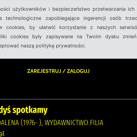
tności użytkowników i bezpieczeństwo przetwarzania ic
a technologiczne zapobiegające ingerencji osób trz
w cookies, by ułatwić korzystanie z naszych serwi
 pliki cookies były zapisywane na Twoim dysku zmień
kceptować naszą politykę prywatności.
ZAREJESTRUJ / ZALOGUJ
edyś spotkamy
ALENA (1976- ), WYDAWNICTWO FILIA
].