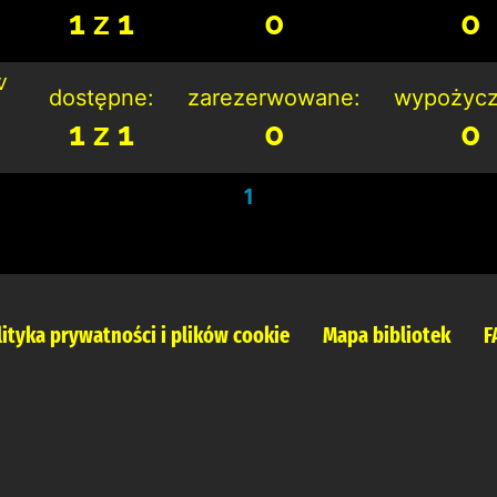
1 z 1
0
0
w
dostępne:
zarezerwowane:
wypożycz
1 z 1
0
0
1
lityka prywatności i plików cookie
Mapa bibliotek
F