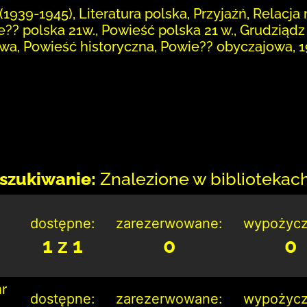
(1939-1945), Literatura polska, Przyjaźń, Relacj
?? polska 21w., Powieść polska 21 w., Grudziądz
a, Powieść historyczna, Powie?? obyczajowa, 1
szukiwanie:
Znalezione w bibliotekach:
dostępne:
zarezerwowane:
wypożycz
1 z 1
0
0
nr
dostępne:
zarezerwowane:
wypożycz