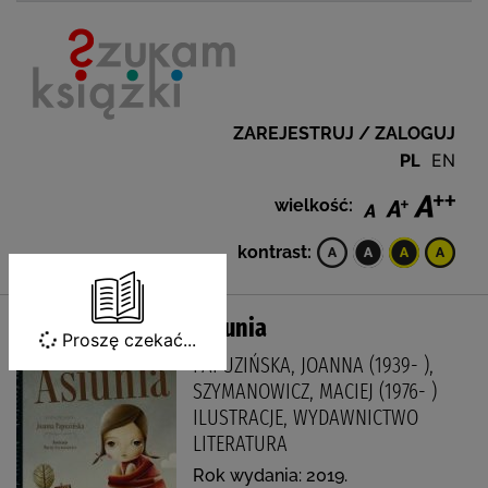
ZAREJESTRUJ / ZALOGUJ
PL
EN
wielkość:
kontrast:
Asiunia
Proszę czekać...
PAPUZIŃSKA, JOANNA (1939- ),
SZYMANOWICZ, MACIEJ (1976- )
ILUSTRACJE, WYDAWNICTWO
LITERATURA
Rok wydania: 2019.